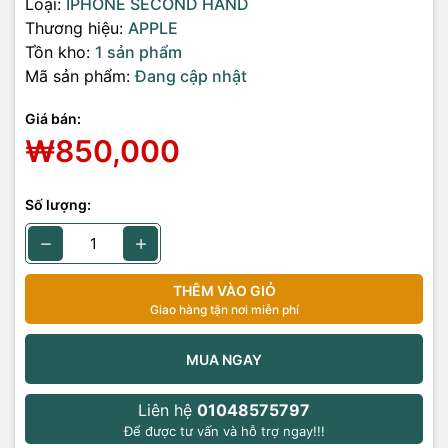
Loại:
IPHONE SECOND HAND
Thương hiệu:
APPLE
Tồn kho:
1 sản phẩm
Mã sản phẩm:
Đang cập nhật
Giá bán:
₩850,000
Số lượng:
THÊM VÀO GIỎ
Giao hàng tận nơi miễn phí
MUA NGAY
Liên hệ
01048575797
Để được tư vấn và hỗ trợ ngay!!!