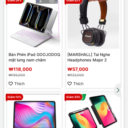
Giảm 24%
Giảm 53%
Bàn Phím iPad GOOJODOQ
[MARSHALL] Tai Nghe
mặt lưng nam châm
Headphones Major 2
r
₩118,000
₩57,000
₩155,000
₩122,000
Thích
Thích
Giảm 13%
Giảm 35%