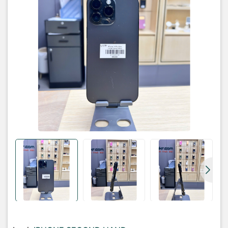
• Bản: quốc tế thương mại (hàn quốc )
• Máy: zin
Phụ kiện:
ốp , sạc , cường lực
Bảo hành: lỗi 1 đổi 1 trong vòng 6 tháng