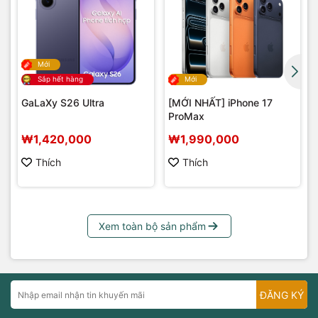
Mới
Sắp hết hàng
Mới
GaLaXy S26 Ultra
[MỚI NHẤT] iPhone 17
ProMax
₩1,420,000
₩1,990,000
Thích
Thích
Xem toàn bộ sản phẩm
ĐĂNG KÝ