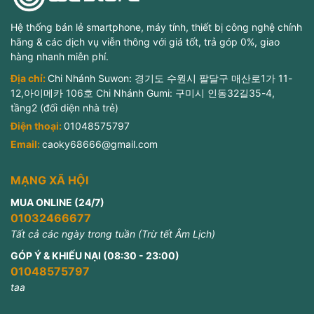
Hệ thống bán lẻ smartphone, máy tính, thiết bị công nghệ chính
hãng & các dịch vụ viễn thông với giá tốt, trả góp 0%, giao
hàng nhanh miễn phí.
Địa chỉ:
Chi Nhánh Suwon: 경기도 수원시 팔달구 매산로1가 11-
12,아이메카 106호 Chi Nhánh Gumi: 구미시 인동32길35-4,
tầng2 (đối diện nhà trẻ)
Điện thoại:
01048575797
Email:
caoky68666@gmail.com
MẠNG XÃ HỘI
MUA ONLINE (24/7)
01032466677
Tất cả các ngày trong tuần (Trừ tết Âm Lịch)
GÓP Ý & KHIẾU NẠI (08:30 - 23:00)
01048575797
taa