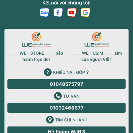
Kết nối với chúng tôi:
_____WE - STORE_____ bảo
_____WE - USIM_____ sim
hành trọn đời
của người VIỆT
KHIẾU NẠI, GÓP Ý
01048575797
TƯ VẤN
01032466677
TÌM CHI NHÁNH
Hệ thống WJN'S