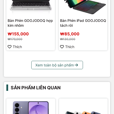
Bàn Phím GOOJODOQ hợp
Bàn Phím iPad GOOJODOQ
kim nhôm
tách rời
₩155,000
₩85,000
₩179,000
₩130,000
Thích
Thích
Xem toàn bộ sản phẩm
SẢN PHẨM LIÊN QUAN
G