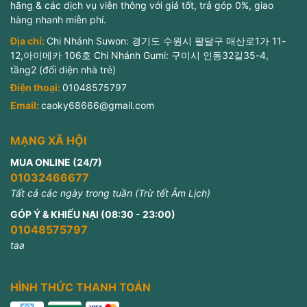
hãng & các dịch vụ viễn thông với giá tốt, trả góp 0%, giao
hàng nhanh miễn phí.
Địa chỉ:
Chi Nhánh Suwon: 경기도 수원시 팔달구 매산로1가 11-
12,아이메카 106호 Chi Nhánh Gumi: 구미시 인동32길35-4,
tầng2 (đối diện nhà trẻ)
Điện thoại:
01048575797
Email:
caoky68666@gmail.com
MẠNG XÃ HỘI
MUA ONLINE (24/7)
01032466677
Tất cả các ngày trong tuần (Trừ tết Âm Lịch)
GÓP Ý & KHIẾU NẠI (08:30 - 23:00)
01048575797
taa
HÌNH THỨC THANH TOÁN