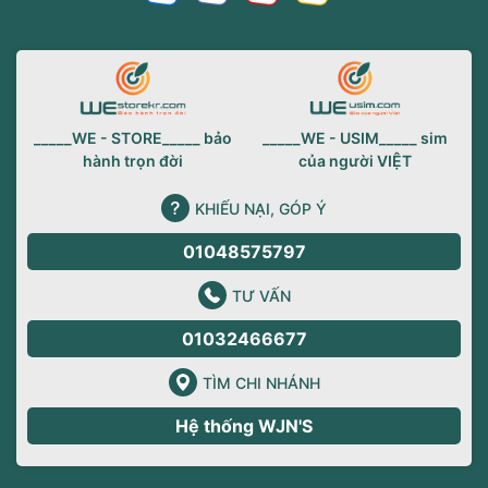
_____WE - STORE_____ bảo
_____WE - USIM_____ sim
hành trọn đời
của người VIỆT
KHIẾU NẠI, GÓP Ý
01048575797
TƯ VẤN
01032466677
TÌM CHI NHÁNH
Hệ thống WJN'S