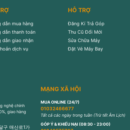
TRỢ
HỖ TRỢ
 dẫn mua hàng
Đăng Kí Trả Góp
 dẫn thanh toán
Thu Cũ Đổi Mới
 dẫn giao nhận
Sửa Chữa Máy
hoản dịch vụ
Đặt Vé Máy Bay
MẠNG XÃ HỘI
MUA ONLINE (24/7)
ng nghệ chính
01032466677
 0%, giao hàng
Tất cả các ngày trong tuần (Trừ tết Âm Lịch)
GÓP Ý & KHIẾU NẠI (08:30 - 23:00)
 팔달구 매산로1가