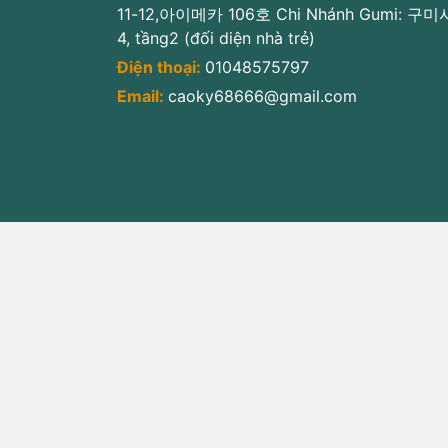
11-12,아이메카 106호 Chi Nhánh Gumi: 구
4, tầng2 (đối diện nhà trẻ)
Điện thoại:
01048575797
Email:
caoky68666@gmail.com