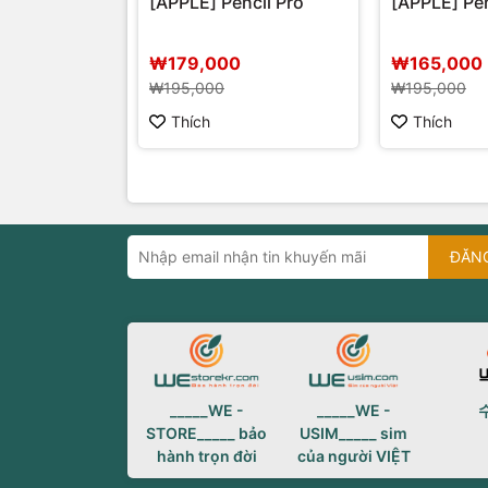
[APPLE] Pencil Pro
[APPLE] Pe
₩179,000
₩165,000
₩195,000
₩195,000
Thích
Thích
ĐĂN
_____WE -
_____WE -
STORE_____ bảo
USIM_____ sim
hành trọn đời
của người VIỆT