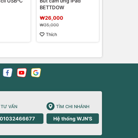
cil USB-C
Bút cảm ứng iPad
BETTDOW
₩26,000
₩35,000
Thích
TƯ VẤN
TÌM CHI NHÁNH
01032466677
Hệ thống WJN'S