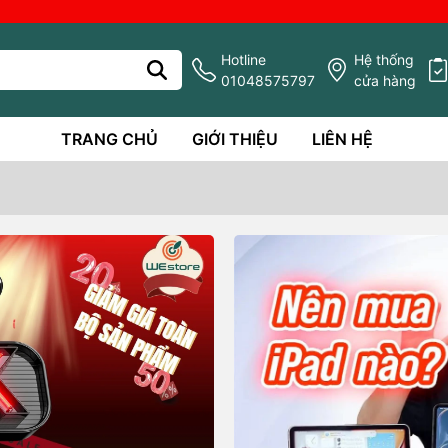
Hotline
Hệ thống
01048575797
cửa hàng
TRANG CHỦ
GIỚI THIỆU
LIÊN HỆ