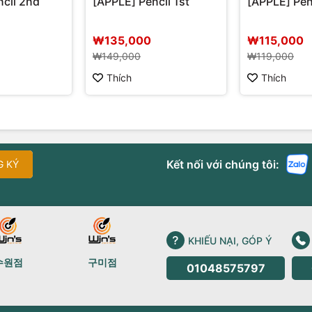
ncil 2nd
[APPLE] Pencil 1st
[APPLE] Pen
₩135,000
₩115,000
₩149,000
₩119,000
Thích
Thích
Kết nối với chúng tôi:
G KÝ
KHIẾU NẠI, GÓP Ý
수원점
구미점
01048575797