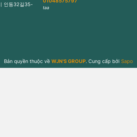
01048575797
미시 인동32길35-
taa
Bản quyền thuộc về
WJN'S GROUP
.
Cung cấp bởi
Sapo