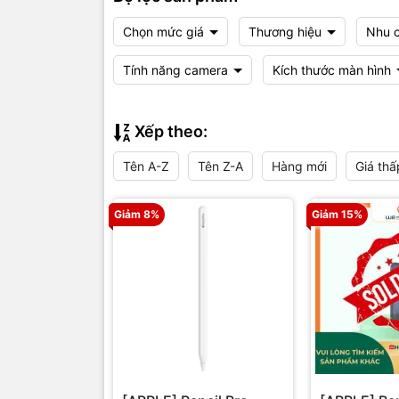
Chọn mức giá
Thương hiệu
Nhu 
Tính năng camera
Kích thước màn hình
Xếp theo:
Tên A-Z
Tên Z-A
Hàng mới
Giá thấ
Giảm 8%
Giảm 15%