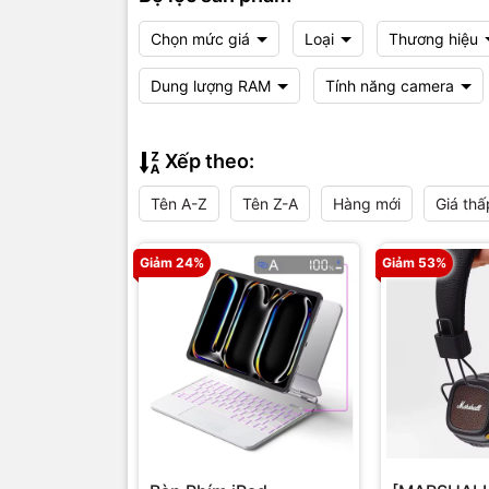
Chọn mức giá
Loại
Thương hiệu
Dung lượng RAM
Tính năng camera
Xếp theo:
Tên A-Z
Tên Z-A
Hàng mới
Giá thấ
Giảm 24%
Giảm 53%