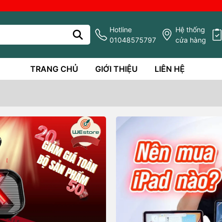
Hotline
Hệ thống
01048575797
cửa hàng
TRANG CHỦ
GIỚI THIỆU
LIÊN HỆ