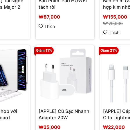
 Tai Nghe
Bàn Phím iPad HUWEI
Bàn Phím 
 Major 2
tách rời
hợp kim nh
₩87,000
₩155,000
₩179,000
Thích
Thích
Giảm 11%
Giảm 21%
 hợp với
[APPLE] Củ Sạc Nhanh
[APPLE] Cá
oard
Adapter 20W
C to Lightni
₩25,000
₩22,000