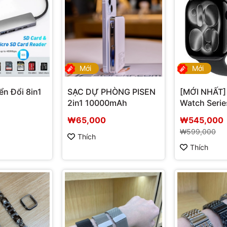
Mới
Mới
n Đổi 8in1
SẠC DỰ PHÒNG PISEN
[MỚI NHẤT]
2in1 10000mAh
Watch Serie
₩65,000
₩545,000
₩599,000
Thích
Thích