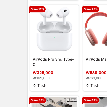
Giảm 12%
Giảm 23%
AirPods Pro 3nd Type-
AirPods Ma
C
₩325,000
₩589,000
₩369,000
₩769,000
Thích
Thích
Giảm 33%
Giảm 42%