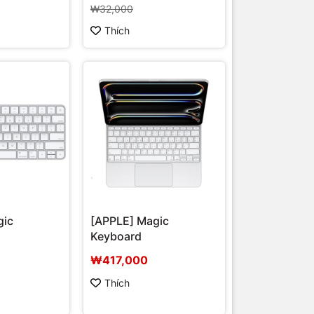
₩32,000
Thích
gic
[APPLE] Magic
Keyboard
₩417,000
Thích