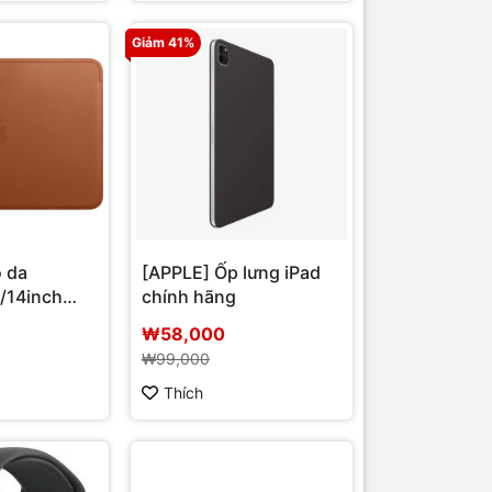
Giảm 41%
 da
[APPLE] Ốp lưng iPad
/14inch
chính hãng
₩58,000
₩99,000
Thích