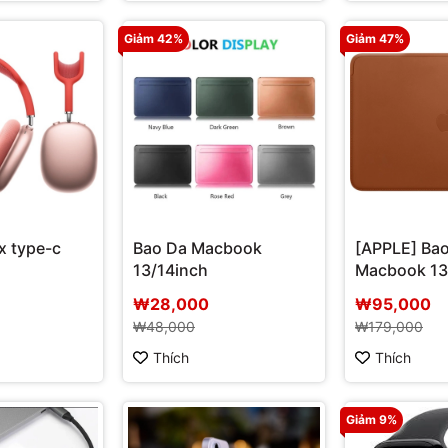
Giảm 42%
Giảm 47%
x type-c
Bao Da Macbook
[APPLE] Bao
13/14inch
Macbook 13
chính hãng
₩28,000
₩95,000
₩48,000
₩179,000
Thích
Thích
Giảm 9%