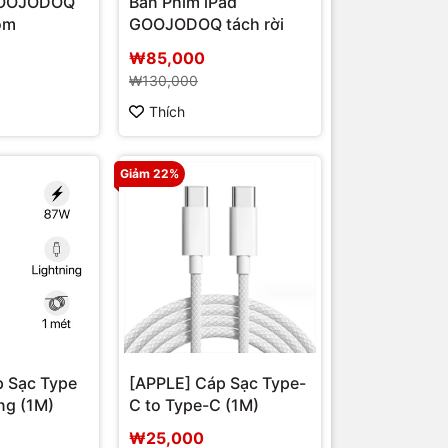
GOOJODOQ
Bàn Phím iPad
ôm
GOOJODOQ tách rời
₩85,000
₩130,000
Thích
Giảm 22%
p Sạc Type
[APPLE] Cáp Sạc Type-
ng (1M)
C to Type-C (1M)
₩25,000