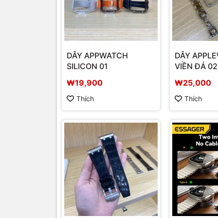
DÂY APPWATCH
DÂY APPL
SILICON 01
VIỀN ĐÁ 02
₩19,900
₩25,000
Thích
Thích