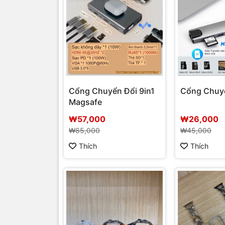
Cổng Chuyển Đổi 9in1
Cổng Chuyể
Magsafe
₩57,000
₩26,000
₩85,000
₩45,000
Thích
Thích