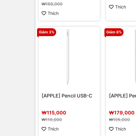
₩168,000
Thích
Thích
Giảm 3%
Giảm 8%
[APPLE] Pencil USB-C
[APPLE] Pen
₩115,000
₩179,000
₩119,000
₩195,000
Thích
Thích