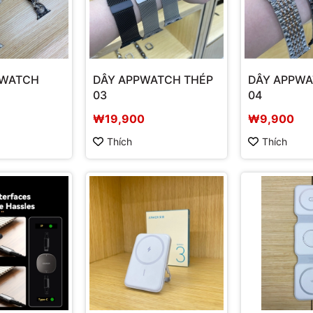
EWATCH
DÂY APPWATCH THÉP
DÂY APPWA
03
04
₩19,900
₩9,900
Thích
Thích