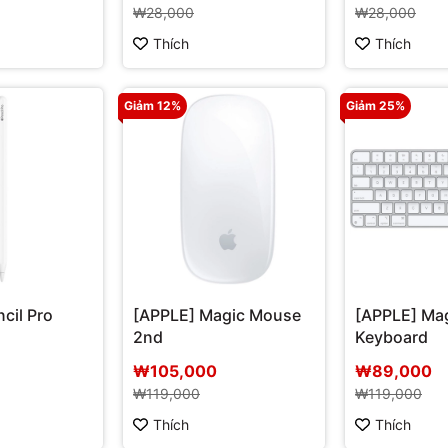
₩28,000
₩28,000
Thích
Thích
Giảm 12%
Giảm 25%
cil Pro
[APPLE] Magic Mouse
[APPLE] Ma
2nd
Keyboard
₩105,000
₩89,000
₩119,000
₩119,000
Thích
Thích