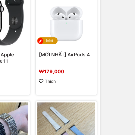
Mới
 Apple
[MỚI NHẤT] AirPods 4
s 11
₩179,000
Thích