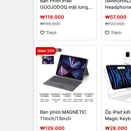
Bàn Phím iPad
[MARSHALL]
GOOJODOQ mặt lưng
Headphones
nam châm
₩118,000
₩57,000
₩155,000
₩122,000
Thích
Thích
Giảm 23%
Bàn phím MAGNETIC
Ốp iPad kết
11inch/13inch
Magic Keyb
₩129,000
₩28,000