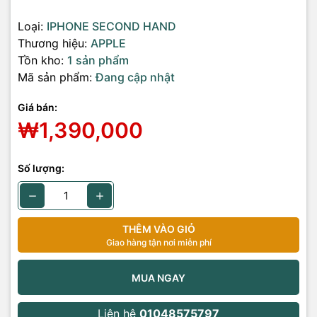
Loại:
IPHONE SECOND HAND
Thương hiệu:
APPLE
Tồn kho:
1 sản phẩm
Mã sản phẩm:
Đang cập nhật
Giá bán:
₩1,390,000
Số lượng:
THÊM VÀO GIỎ
Giao hàng tận nơi miễn phí
MUA NGAY
Liên hệ
01048575797