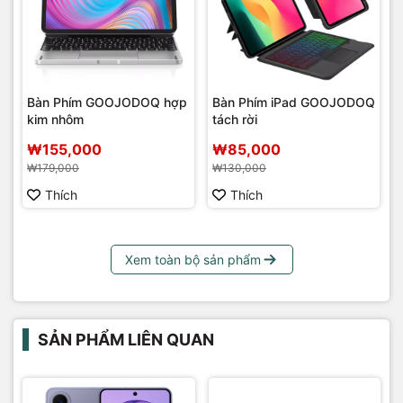
Bàn Phím GOOJODOQ hợp
Bàn Phím iPad GOOJODOQ
kim nhôm
tách rời
₩155,000
₩85,000
₩179,000
₩130,000
Thích
Thích
Xem toàn bộ sản phẩm
SẢN PHẨM LIÊN QUAN
G