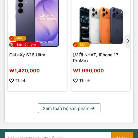
Mới
Sắp hết hàng
Mới
GaLaXy S26 Ultra
[MỚI NHẤT] iPhone 17
ProMax
₩1,420,000
₩1,990,000
Thích
Thích
Xem toàn bộ sản phẩm