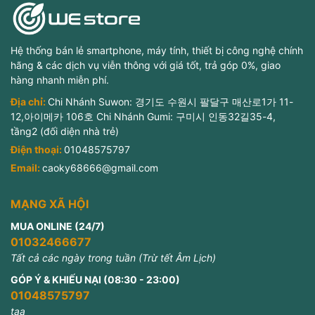
Hệ thống bán lẻ smartphone, máy tính, thiết bị công nghệ chính
hãng & các dịch vụ viễn thông với giá tốt, trả góp 0%, giao
hàng nhanh miễn phí.
Địa chỉ:
Chi Nhánh Suwon: 경기도 수원시 팔달구 매산로1가 11-
12,아이메카 106호 Chi Nhánh Gumi: 구미시 인동32길35-4,
tầng2 (đối diện nhà trẻ)
Điện thoại:
01048575797
Email:
caoky68666@gmail.com
MẠNG XÃ HỘI
MUA ONLINE (24/7)
01032466677
Tất cả các ngày trong tuần (Trừ tết Âm Lịch)
GÓP Ý & KHIẾU NẠI (08:30 - 23:00)
01048575797
taa