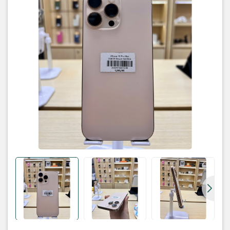
• Bản: quốc tế thương mại (hàn quốc )
• Máy: zin
Phụ kiện:
ốp , sạc , cường lực
Bảo hành: lỗi 1 đổi 1 trong vòng 6 tháng