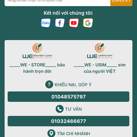
ĐĂNG KÝ
Kết nối với chúng tôi:
_____WE - STORE_____ bảo
_____WE - USIM_____ sim
hành trọn đời
của người VIỆT
KHIẾU NẠI, GÓP Ý
01048575797
TƯ VẤN
01032466677
TÌM CHI NHÁNH