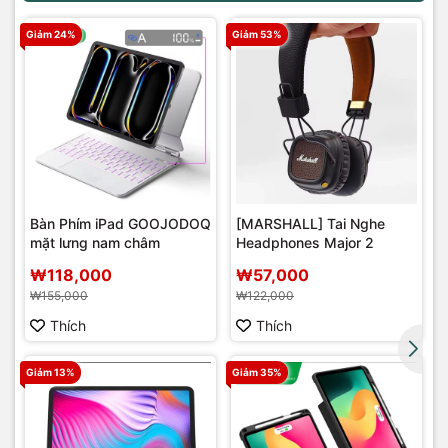
Giảm 24%
Giảm 53%
Bàn Phím iPad GOOJODOQ
[MARSHALL] Tai Nghe
mặt lưng nam châm
Headphones Major 2
r
₩118,000
₩57,000
₩155,000
₩122,000
Thích
Thích
Giảm 13%
Giảm 35%