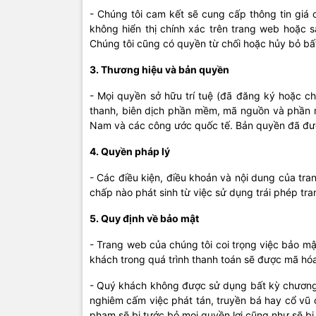
- Chúng tôi cam kết sẽ cung cấp thông tin giá c
không hiển thị chính xác trên trang web hoặc 
Chúng tôi cũng có quyền từ chối hoặc hủy bỏ bấ
3. Thương hiệu và bản quyền
- Mọi quyền sở hữu trí tuệ (đã đăng ký hoặc ch
thanh, biên dịch phần mềm, mã nguồn và phần m
Nam và các công ước quốc tế. Bản quyền đã đư
4. Quyền pháp lý
- Các điều kiện, điều khoản và nội dung của tra
chấp nào phát sinh từ việc sử dụng trái phép tr
5. Quy định về bảo mật
- Trang web của chúng tôi coi trọng việc bảo mậ
khách trong quá trình thanh toán sẽ được mã hóa
- Quý khách không được sử dụng bất kỳ chương t
nghiêm cấm việc phát tán, truyền bá hay cổ vũ 
phạm sẽ bị tước bỏ mọi quyền lợi cũng như sẽ bị t