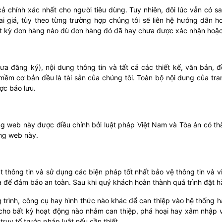
ả chính xác nhất cho người tiêu dùng. Tuy nhiên, đôi lúc vẫn có s
sai giá, tùy theo từng trường hợp chúng tôi sẽ liên hệ hướng dẫn
t kỳ đơn hàng nào dù đơn hàng đó đã hay chưa được xác nhận hoặc 
ưa đăng ký), nội dung thông tin và tất cả các thiết kế, văn bản,
ềm cơ bản đều là tài sản của chúng tôi. Toàn bộ nội dung của tra
ợc bảo lưu.
ng web này được điều chỉnh bởi luật pháp Việt Nam và Tòa án có th
ang web này.
t thông tin và sử dụng các biện pháp tốt nhất bảo vệ thông tin và 
 để đảm bảo an toàn. Sau khi quý khách hoàn thành quá trình đặt h
rình, công cụ hay hình thức nào khác để can thiệp vào hệ thống ha
cho bất kỳ hoạt động nào nhằm can thiệp, phá hoại hay xâm nhập v
ruy tố trước pháp luật nếu cần thiết.