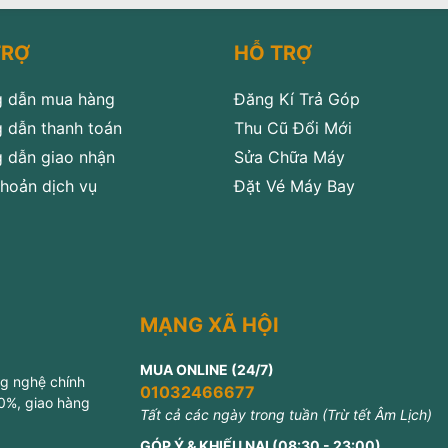
TRỢ
HỖ TRỢ
 dẫn mua hàng
Đăng Kí Trả Góp
 dẫn thanh toán
Thu Cũ Đổi Mới
 dẫn giao nhận
Sửa Chữa Máy
hoản dịch vụ
Đặt Vé Máy Bay
MẠNG XÃ HỘI
MUA ONLINE (24/7)
ng nghệ chính
01032466677
 0%, giao hàng
Tất cả các ngày trong tuần (Trừ tết Âm Lịch)
GÓP Ý & KHIẾU NẠI (08:30 - 23:00)