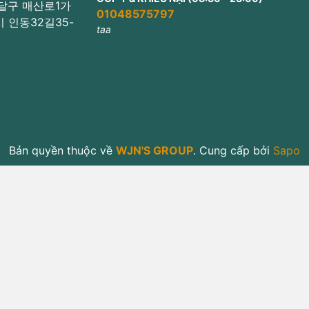
 팔달구 매산로1가
01048575797
미시 인동32길35-
taa
Bản quyền thuộc về
WJN'S GROUP
.
Cung cấp bởi
Sapo