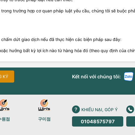
g trong trường hợp cơ quan pháp luật yêu cầu, chúng tôi sẽ buộc ph
chấm dứt giao dịch nếu đã thực hiện các biện pháp sau đây:
oặc hưởng bất kỳ lợi ích nào từ hàng hóa đó (theo quy định của chín
Kết nối với chúng tôi:
G KÝ
KHIẾU NẠI, GÓP Ý
수원점
구미점
01048575797