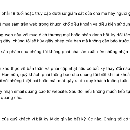
ểu phải 18 tuổi hoặc truy cập dưới sự giám sát của cha mẹ hay người
ể mua sắm trên web trong khuôn khổ điều khoản và điều kiện sử dụn
g web này với mục đích thương mại hoặc nhân danh bất kỳ đối tá
g đây, chúng tôi sẽ hủy giấy phép của bạn mà không cần báo trước.
 sản phẩm chứ chúng tôi không phải nhà sản xuất nên những nhận xé
n xác thực về bản thân và phải cập nhật nếu có bất kỳ thay đổi nào
 Hơn nữa, quý khách phải thông báo cho chúng tôi biết khi tài khoản
đối với những thiệt hại hoặc mất mát gây ra do quý khách không tuân 
 ý nhận email quảng cáo từ website. Sau đó, nếu không muốn tiếp tụ
l quảng cáo.
ủa quý khách vì bất kỳ lý do gì vào bất kỳ lúc nào. Chúng tôi có t