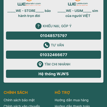
_____WE - STORE_____ bảo
_____WE - USIM_____ sim
hành trọn đời
của người VIỆT
KHIẾU NẠI, GÓP Ý
01048575797
TƯ VẤN
01032466677
TÌM CHI NHÁNH
Hệ thống WJN'S
CHÍNH SÁCH
HỖ TRỢ
Chính sách bảo mật
Hướng dẫn mua hàng
Chính sách vận chuyển
Hướng dẫn thanh toán