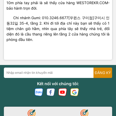
10m phía tay phải là sẽ thấy cửa hàng WESTOREKR.COM-
bảo hành trọn đời.
Chi nhánh Gumi: 010.3246.6677[우윈스 구미점]구미시 인
동32길 35-4, tầng 2. Khi đi tới địa chỉ này bạn sẽ thấy có 1
tiệm chân giò hầm, nhìn qua phía tây sẽ thấy nhà trẻ, đối
diện đó là cầu thang riêng lên tầng 2 cửa hàng chúng tôi là
phòng đầu tiên.
ĐĂNG KÝ
Kết nối với chúng tôi: