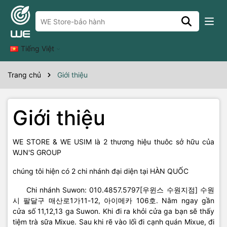
Tiếng Việt
Trang chủ
Giới thiệu
Giới thiệu
WE STORE & WE USIM là 2 thương hiệu thuôc sở hữu của
WJN'S GROUP
chúng tôi hiện có 2 chi nhánh đại diện tại HÀN QUỐC
Chi nhánh Suwon: 010.4857.5797[우윈스 수원지점] 수원
시 팔달구 매산로1가11-12, 아이메카 106호. Nằm ngay gần
cửa số 11,12,13 ga Suwon. Khi đi ra khỏi cửa ga bạn sẽ thấy
tiệm trà sữa Mixue. Sau khi rẽ vào lối đi cạnh quán Mixue, đi