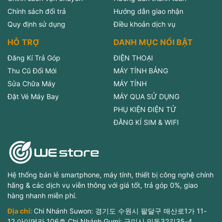
Chính sách đổi trả
Hướng dẫn giao nhận
Quy định sử dụng
Điều khoản dịch vụ
HỖ TRỢ
DANH MỤC NỔI BẬT
Đăng Kí Trả Góp
ĐIỆN THOẠI
Thu Cũ Đổi Mới
MÁY TÍNH BẢNG
Sửa Chữa Máy
MÁY TÍNH
Đặt Vé Máy Bay
MÁY QUA SỬ DỤNG
PHỤ KIỆN ĐIỆN TỬ
ĐĂNG KÍ SIM & WIFI
Hệ thống bán lẻ smartphone, máy tính, thiết bị công nghệ chính
hãng & các dịch vụ viễn thông với giá tốt, trả góp 0%, giao
hàng nhanh miễn phí.
Địa chỉ:
Chi Nhánh Suwon: 경기도 수원시 팔달구 매산로1가 11-
12,아이메카 106호 Chi Nhánh Gumi: 구미시 인동32길35-4,