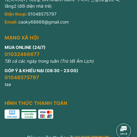
tầng2 (đối diện nhà trẻ)
Điện thoại:
01048575797
Email:
caoky68666@gmail.com
MẠNG XÃ HỘI
MUA ONLINE (24/7)
01032466677
Tất cả các ngày trong tuần (Trừ tết Âm Lịch)
GÓP Ý & KHIẾU NẠI (08:30 - 23:00)
01048575797
taa
HÌNH THỨC THANH TOÁN