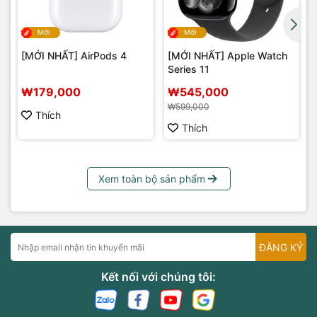
Mới
Mới
[MỚI NHẤT] AirPods 4
[MỚI NHẤT] Apple Watch
Series 11
₩179,000
₩545,000
₩599,000
Thích
Thích
Xem toàn bộ sản phẩm
ĐĂNG KÝ
Kết nối với chúng tôi: