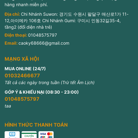
hàng nhanh miễn phí.
Địa chỉ:
Chi Nhánh Suwon: 경기도 수원시 팔달구 매산로1가 11-
12,아이메카 106호 Chi Nhánh Gumi: 구미시 인동32길35-4,
tầng2 (đối diện nhà trẻ)
Điện thoại:
01048575797
Email:
caoky68666@gmail.com
MẠNG XÃ HỘI
MUA ONLINE (24/7)
01032466677
Tất cả các ngày trong tuần (Trừ tết Âm Lịch)
GÓP Ý & KHIẾU NẠI (08:30 - 23:00)
01048575797
taa
HÌNH THỨC THANH TOÁN