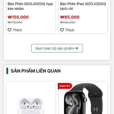
Bàn Phím GOOJODOQ hợp
Bàn Phím iPad GOOJODOQ
kim nhôm
tách rời
₩155,000
₩85,000
₩179,000
₩130,000
Thích
Thích
Xem toàn bộ sản phẩm
SẢN PHẨM LIÊN QUAN
Giảm 9%
G