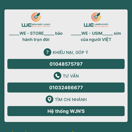
_____WE - STORE_____ bảo
_____WE - USIM_____ sim
hành trọn đời
của người VIỆT
KHIẾU NẠI, GÓP Ý
01048575797
TƯ VẤN
01032466677
TÌM CHI NHÁNH
Hệ thống WJN'S