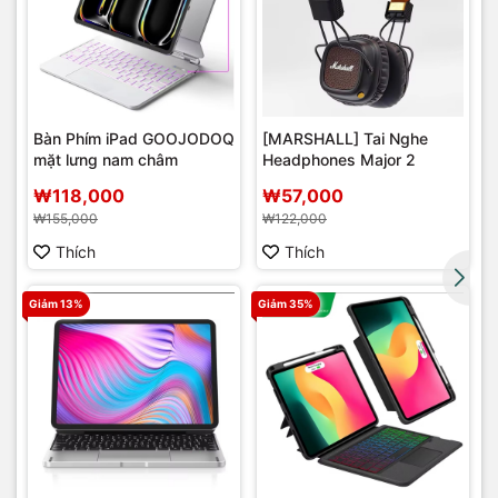
Bàn Phím iPad GOOJODOQ
[MARSHALL] Tai Nghe
mặt lưng nam châm
Headphones Major 2
r
₩118,000
₩57,000
₩155,000
₩122,000
Thích
Thích
Giảm 13%
Giảm 35%