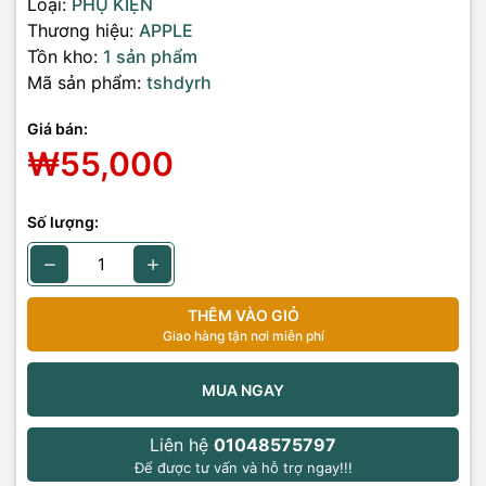
Loại:
PHỤ KIỆN
Thương hiệu:
APPLE
Tồn kho:
1 sản phẩm
Mã sản phẩm:
tshdyrh
Giá bán:
₩55,000
Số lượng:
THÊM VÀO GIỎ
Giao hàng tận nơi miễn phí
MUA NGAY
Liên hệ
01048575797
Để được tư vấn và hỗ trợ ngay!!!