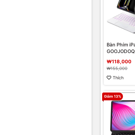
Bàn Phím iP
GOOJODOQ 
nam châm
₩118,000
₩155,000
Thích
Giảm 13%