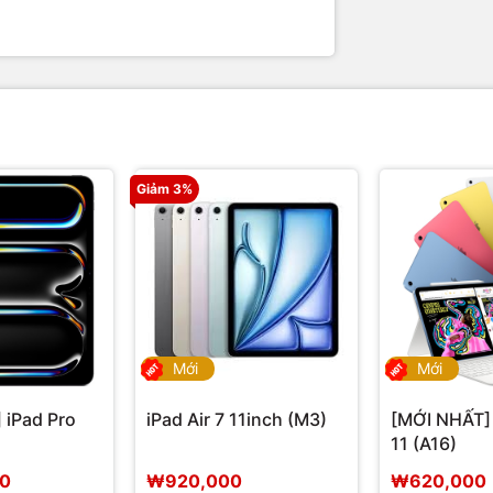
Giảm 3%
Mới
Mới
 iPad Pro
iPad Air 7 11inch (M3)
[MỚI NHẤT]
11 (A16)
00
₩920,000
₩620,000