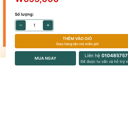
hông xuớc
Số lượng:
THÊM VÀO GIỎ
Giao hàng tận nơi miễn phí
Liên hệ
010485757
MUA NGAY
Để được tư vấn và hỗ trợ n