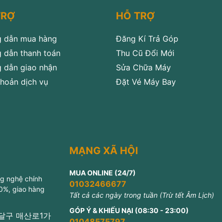
TRỢ
HỖ TRỢ
 dẫn mua hàng
Đăng Kí Trả Góp
 dẫn thanh toán
Thu Cũ Đổi Mới
 dẫn giao nhận
Sửa Chữa Máy
hoản dịch vụ
Đặt Vé Máy Bay
MẠNG XÃ HỘI
MUA ONLINE (24/7)
ng nghệ chính
01032466677
 0%, giao hàng
Tất cả các ngày trong tuần (Trừ tết Âm Lịch)
GÓP Ý & KHIẾU NẠI (08:30 - 23:00)
 팔달구 매산로1가
01048575797