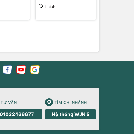
Thích
Thích
TƯ VẤN
TÌM CHI NHÁNH
01032466677
Hệ thống WJN'S