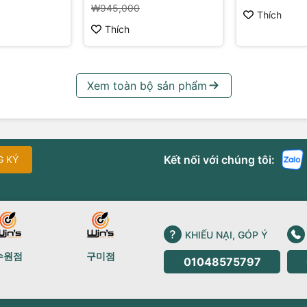
₩945,000
Thích
Thích
Xem toàn bộ sản phẩm
Kết nối với chúng tôi:
G KÝ
KHIẾU NẠI, GÓP Ý
수원점
구미점
01048575797