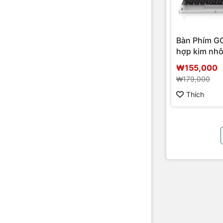
Bàn Phím 
hợp kim nh
₩155,000
₩179,000
Thích