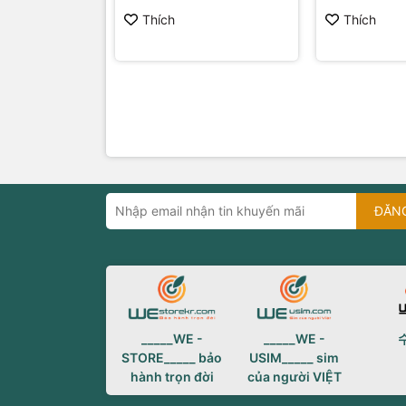
Thích
Thích
ĐĂN
_____WE -
_____WE -
STORE_____ bảo
USIM_____ sim
hành trọn đời
của người VIỆT