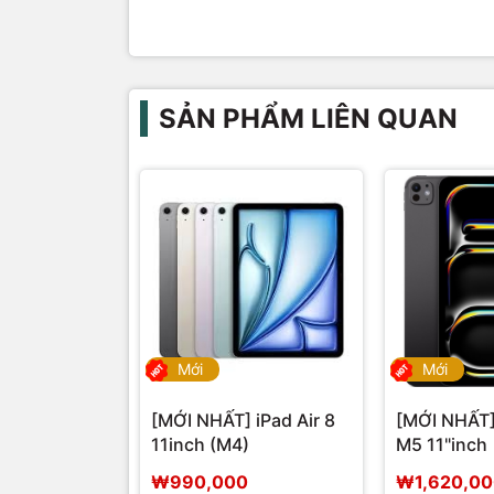
SẢN PHẨM LIÊN QUAN
Mới
Mới
[MỚI NHẤT] iPad Air 8
[MỚI NHẤT]
11inch (M4)
M5 11"inch
₩990,000
₩1,620,0