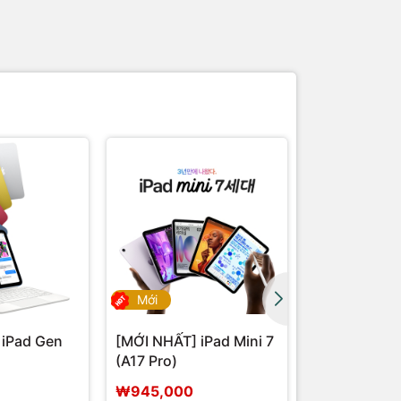
Mới
 iPad Gen
[MỚI NHẤT] iPad Mini 7
IPAD AIR 64
(A17 Pro)
Màu hồng
₩945,000
₩485,000