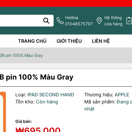
Hotline
Hệ thống
01048575797
cửa hàng
TRANG CHỦ
GIỚI THIỆU
LIÊN HỆ
8GB pin 100% Màu Gray
GB pin 100% Màu Gray
Loại:
IPAD SECOND HAND
Thương hiệu:
APPLE
Tồn kho:
Còn hàng
Mã sản phẩm:
Đang 
nhật
Giá bán:
g số kỹ thuật
₩695,000