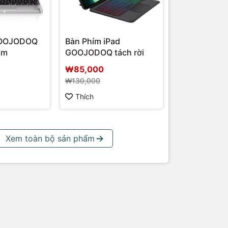
GOOJODOQ
Bàn Phím iPad
ôm
GOOJODOQ tách rời
₩85,000
₩130,000
Thích
Xem toàn bộ sản phẩm