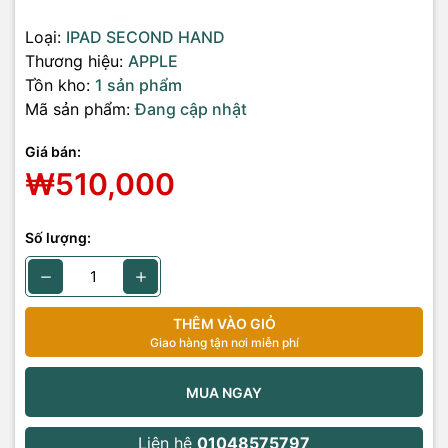
Loại:
IPAD SECOND HAND
Thương hiệu:
APPLE
Tồn kho:
1 sản phẩm
Mã sản phẩm:
Đang cập nhật
Giá bán:
₩510,000
Số lượng:
THÊM VÀO GIỎ
Giao hàng tận nơi miễn phí
MUA NGAY
Liên hệ
01048575797