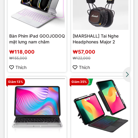
Bàn Phím iPad GOOJODOQ
[MARSHALL] Tai Nghe
mặt lưng nam châm
Headphones Major 2
r
₩118,000
₩57,000
₩155,000
₩122,000
Thích
Thích
Giảm 13%
Giảm 35%