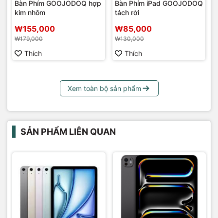
Bàn Phím GOOJODOQ hợp
Bàn Phím iPad GOOJODOQ
kim nhôm
tách rời
₩155,000
₩85,000
₩179,000
₩130,000
Thích
Thích
Xem toàn bộ sản phẩm
SẢN PHẨM LIÊN QUAN
G