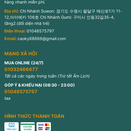
hàng nhanh miễn phí.
Địa chỉ:
Chi Nhánh Suwon: 경기도 수원시 팔달구 매산로1가 11-
12,아이메카 106호 Chi Nhánh Gumi: 구미시 인동32길35-4,
tầng2 (đối diện nhà trẻ)
Điện thoại:
01048575797
Email:
caoky68666@gmail.com
MẠNG XÃ HỘI
MUA ONLINE (24/7)
01032466677
Tất cả các ngày trong tuần (Trừ tết Âm Lịch)
GÓP Ý & KHIẾU NẠI (08:30 - 23:00)
01048575797
taa
HÌNH THỨC THANH TOÁN