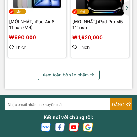
Mới
Mới
[MỚI NHẤT] iPad Air 8
[MỚI NHẤT] iPad Pro M5
11inch (M4)
11"inch
₩990,000
₩1,620,000
Thích
Thích
Xem toàn bộ sản phẩm
ĐĂNG KÝ
Kết nối với chúng tôi: