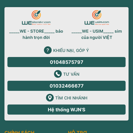
_____WE - STORE_____ bảo
_____WE - USIM_____ sim
hành trọn đời
của người VIỆT
KHIẾU NẠI, GÓP Ý
01048575797
TƯ VẤN
01032466677
TÌM CHI NHÁNH
Hệ thống WJN'S
CHÍNH SÁCH
HỖ TRỢ