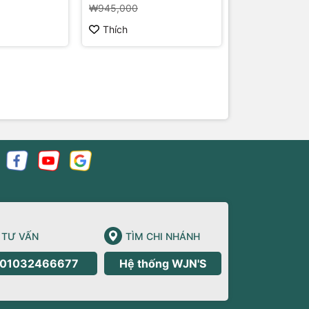
₩945,000
Thích
Thích
TƯ VẤN
TÌM CHI NHÁNH
01032466677
Hệ thống WJN'S