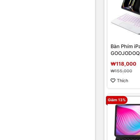
Bàn Phím iP
GOOJODOQ 
nam châm
₩118,000
₩155,000
Thích
Giảm 13%