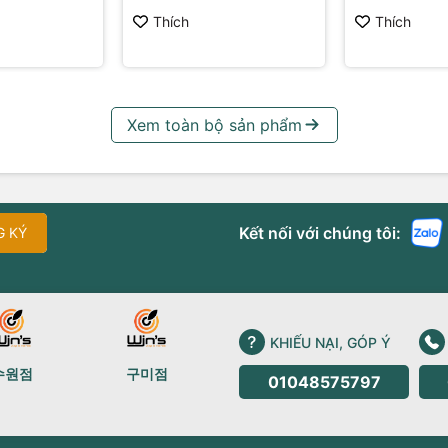
Thích
Thích
Xem toàn bộ sản phẩm
Kết nối với chúng tôi:
G KÝ
KHIẾU NẠI, GÓP Ý
수원점
구미점
01048575797