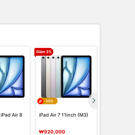
Giảm 3%
Mới
Mới
iPad Air 8
iPad Air 7 11inch (M3)
[MỚI NHẤT] 
11 (A16)
₩920,000
₩620,000