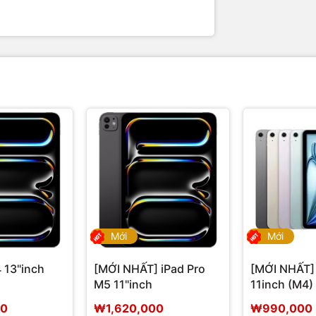
Mới
Mới
 13"inch
[MỚI NHẤT] iPad Pro
[MỚI NHẤT] 
M5 11"inch
11inch (M4)
00
₩1,620,000
₩990,000