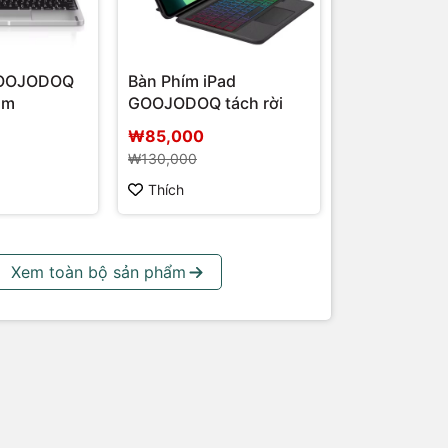
GOOJODOQ
Bàn Phím iPad
ôm
GOOJODOQ tách rời
₩85,000
₩130,000
Thích
Xem toàn bộ sản phẩm