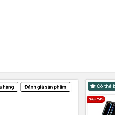
cường lực
ỗi 1 đổi 1 trong vòng 6 tháng
Có thể 
a hàng
Đánh giá sản phẩm
Giảm 24%