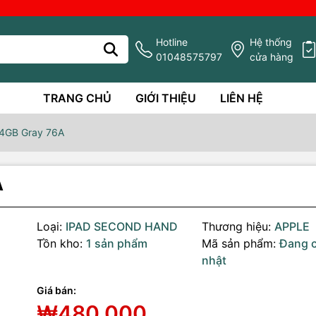
Hotline
Hệ thống
01048575797
cửa hàng
TRANG CHỦ
GIỚI THIỆU
LIÊN HỆ
64GB Gray 76A
A
Loại:
IPAD SECOND HAND
Thương hiệu:
APPLE
Tồn kho:
1 sản phẩm
Mã sản phẩm:
Đang 
nhật
Giá bán:
g số kỹ thuật
₩480,000