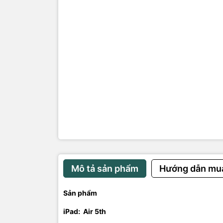
Phụ kiện:
ốp , sạc , 
Bảo hành: l
Mô tả sản phẩm
Hướng dẫn mu
Sản phẩm
iPad:
Air 5th