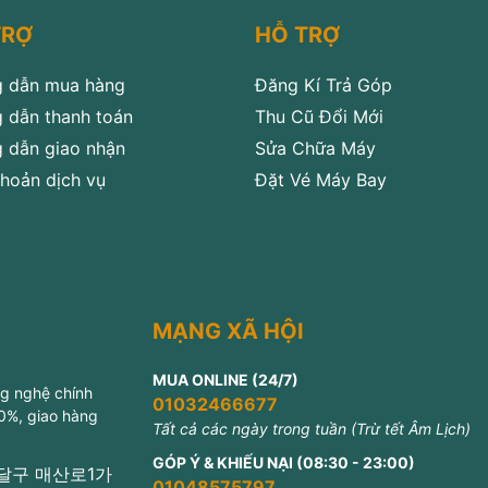
TRỢ
HỖ TRỢ
 dẫn mua hàng
Đăng Kí Trả Góp
 dẫn thanh toán
Thu Cũ Đổi Mới
 dẫn giao nhận
Sửa Chữa Máy
hoản dịch vụ
Đặt Vé Máy Bay
MẠNG XÃ HỘI
MUA ONLINE (24/7)
ng nghệ chính
01032466677
 0%, giao hàng
Tất cả các ngày trong tuần (Trừ tết Âm Lịch)
GÓP Ý & KHIẾU NẠI (08:30 - 23:00)
 팔달구 매산로1가
01048575797