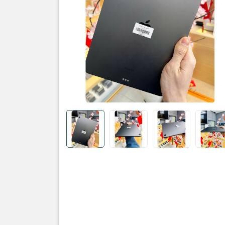
Sản phẩm
iPad:
Air 5
Dung lượn
Màu sắc: x
Tình trạng
• Ngoại hì
• Màn hìn
• Pin: %
• Face ID 
Thông tin 
• Bản: quố
• Máy: zin