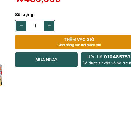
Số lượng:
th
g: 64gb
ám (
Gray)
THÊM VÀO GIỎ
Giao hàng tận nơi miễn phí
:
Liên hệ
010485757
MUA NGAY
nh: viền không xước
Để được tư vấn và hỗ trợ n
h: không xước màn
/ Touch ID: hoạt dộng bình thường
thêm:
c tế thương mại (hàn quốc )