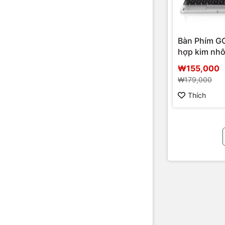
Bàn Phím 
hợp kim nh
₩155,000
₩179,000
Thích