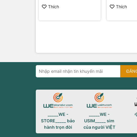
Thích
Thích
ĐĂN
_____WE -
_____WE -
STORE_____ bảo
USIM_____ sim
hành trọn đời
của người VIỆT