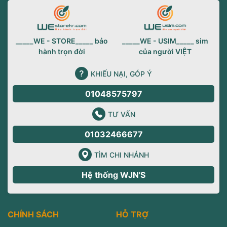
_____WE - STORE_____ bảo
_____WE - USIM_____ sim
hành trọn đời
của người VIỆT
KHIẾU NẠI, GÓP Ý
01048575797
TƯ VẤN
01032466677
TÌM CHI NHÁNH
Hệ thống WJN'S
CHÍNH SÁCH
HỖ TRỢ