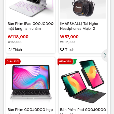
Bàn Phím iPad GOOJODOQ
[MARSHALL] Tai Nghe
mặt lưng nam châm
Headphones Major 2
r
₩118,000
₩57,000
₩155,000
₩122,000
Thích
Thích
Giảm 13%
Giảm 35%
Bàn Phím GOOJODOQ hợp
Bàn Phím iPad GOOJODOQ