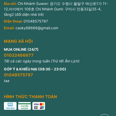
Địa chỉ:
Chi Nhánh Suwon: 경기도 수원시 팔달구 매산로1가 11-
12,아이메카 106호 Chi Nhánh Gumi: 구미시 인동32길35-4,
tầng2 (đối diện nhà trẻ)
Điện thoại:
01048575797
Email:
caoky68666@gmail.com
MẠNG XÃ HỘI
MUA ONLINE (24/7)
01032466677
Tất cả các ngày trong tuần (Trừ tết Âm Lịch)
GÓP Ý & KHIẾU NẠI (08:30 - 23:00)
01048575797
taa
HÌNH THỨC THANH TOÁN