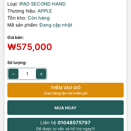
Loại:
IPAD SECOND HAND
Thương hiệu:
APPLE
Tồn kho:
Còn hàng
Mã sản phẩm:
Đang cập nhật
Giá bán:
₩575,000
Số lượng:
THÊM VÀO GIỎ
Giao hàng tận nơi miễn phí
MUA NGAY
Liên hệ
01048575797
Để được tư vấn và hỗ trợ ngay!!!