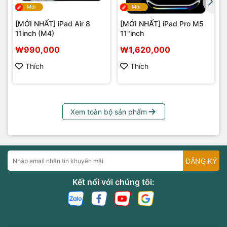
Mới
Mới
[MỚI NHẤT] iPad Air 8
[MỚI NHẤT] iPad Pro M5
11inch (M4)
11"inch
₩990,000
₩1,620,000
Thích
Thích
Xem toàn bộ sản phẩm
ĐĂNG KÝ
Kết nối với chúng tôi: