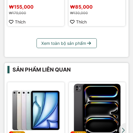
₩155,000
₩85,000
₩179,000
₩130,000
Thích
Thích
Xem toàn bộ sản phẩm
SẢN PHẨM LIÊN QUAN
G