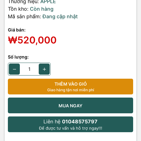
Thương hiệu:
APPLE
Tồn kho:
Còn hàng
Mã sản phẩm:
Đang cập nhật
Giá bán:
₩520,000
Số lượng:
THÊM VÀO GIỎ
Giao hàng tận nơi miễn phí
MUA NGAY
Liên hệ
01048575797
Để được tư vấn và hỗ trợ ngay!!!