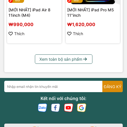
Mới
Mới
[MỚI NHẤT] iPad Air 8
[MỚI NHẤT] iPad Pro M5
11inch (M4)
11"inch
₩990,000
₩1,620,000
Thích
Thích
Xem toàn bộ sản phẩm
ĐĂNG KÝ
Kết nối với chúng tôi: