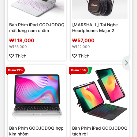
Bàn Phím iPad GOOJODOQ
[MARSHALL] Tai Nghe
mặt lưng nam châm
Headphones Major 2
r
₩118,000
₩57,000
₩155,000
₩122,000
Thích
Thích
Giảm 13%
Giảm 35%
Bàn Phím GOOJODOQ hợp
Bàn Phím iPad GOOJODOQ
kim nhôm
tách rời