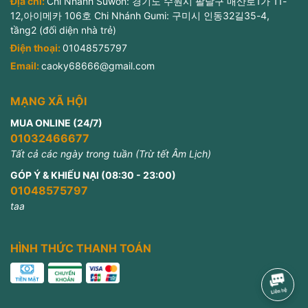
Địa chỉ:
Chi Nhánh Suwon: 경기도 수원시 팔달구 매산로1가 11-
12,아이메카 106호 Chi Nhánh Gumi: 구미시 인동32길35-4,
tầng2 (đối diện nhà trẻ)
Điện thoại:
01048575797
Email:
caoky68666@gmail.com
MẠNG XÃ HỘI
MUA ONLINE (24/7)
01032466677
Tất cả các ngày trong tuần (Trừ tết Âm Lịch)
GÓP Ý & KHIẾU NẠI (08:30 - 23:00)
01048575797
taa
HÌNH THỨC THANH TOÁN