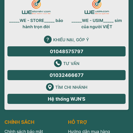
_____WE - STORE_____ bảo
_____WE - USIM_____ sim
hành trọn đời
của người VIỆT
KHIẾU NẠI, GÓP Ý
01048575797
TƯ VẤN
01032466677
TÌM CHI NHÁNH
Hệ thống WJN'S
CHÍNH SÁCH
HỖ TRỢ
Chính sách bảo mật
Hướng dẫn mua hàng