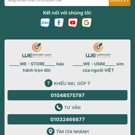
ĐĂNG KÝ
Kết nối với chúng tôi:
_____WE - STORE_____ bảo
_____WE - USIM_____ sim
hành trọn đời
của người VIỆT
KHIẾU NẠI, GÓP Ý
01048575797
TƯ VẤN
01032466677
TÌM CHI NHÁNH