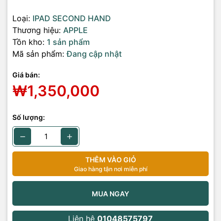
Loại:
IPAD SECOND HAND
Thương hiệu:
APPLE
Tồn kho:
1 sản phẩm
Mã sản phẩm:
Đang cập nhật
Giá bán:
₩1,350,000
Số lượng:
THÊM VÀO GIỎ
Giao hàng tận nơi miễn phí
MUA NGAY
Liên hệ
01048575797