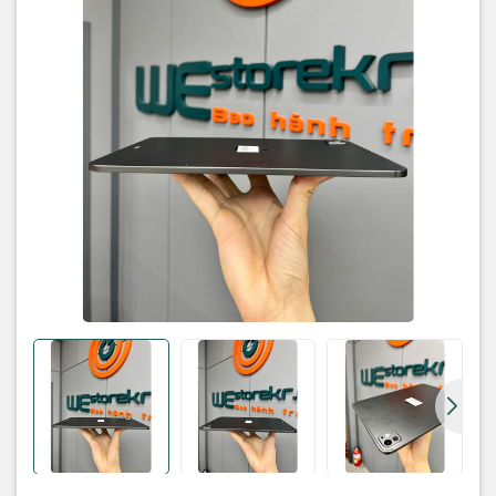
• Bản: quốc tế thương mại (hàn quốc )
• Máy: zin
Phụ kiện:
ốp , sạc , cường lực
Bảo hành: lỗi 1 đổi 1 trong vòng 6 tháng