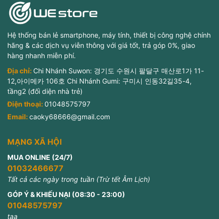
Hệ thống bán lẻ smartphone, máy tính, thiết bị công nghệ chính
hãng & các dịch vụ viễn thông với giá tốt, trả góp 0%, giao
hàng nhanh miễn phí.
Địa chỉ:
Chi Nhánh Suwon: 경기도 수원시 팔달구 매산로1가 11-
12,아이메카 106호 Chi Nhánh Gumi: 구미시 인동32길35-4,
tầng2 (đối diện nhà trẻ)
Điện thoại:
01048575797
Email:
caoky68666@gmail.com
MẠNG XÃ HỘI
MUA ONLINE (24/7)
01032466677
Tất cả các ngày trong tuần (Trừ tết Âm Lịch)
GÓP Ý & KHIẾU NẠI (08:30 - 23:00)
01048575797
taa