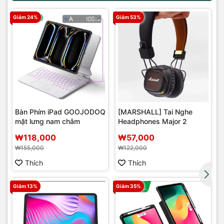
Giảm 24%
Giảm 53%
Bàn Phím iPad GOOJODOQ
[MARSHALL] Tai Nghe
mặt lưng nam châm
Headphones Major 2
r
₩118,000
₩57,000
₩155,000
₩122,000
Thích
Thích
Giảm 13%
Giảm 35%