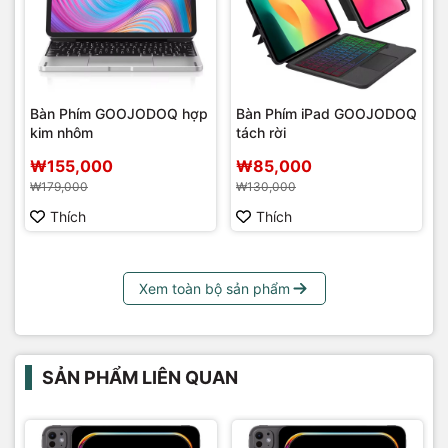
Bàn Phím GOOJODOQ hợp
Bàn Phím iPad GOOJODOQ
kim nhôm
tách rời
₩155,000
₩85,000
₩179,000
₩130,000
Thích
Thích
Xem toàn bộ sản phẩm
SẢN PHẨM LIÊN QUAN