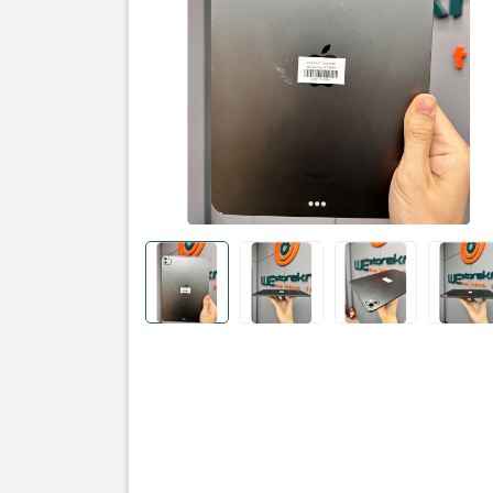
Sản phẩm
iPad :
Pro 
Dung lượn
Màu sắc: g
Tình trạng
• Ngoại hì
• Màn hìn
• Pin: 98%
số lần sạc 
• Face ID 
Thông tin 
• Bản: quố