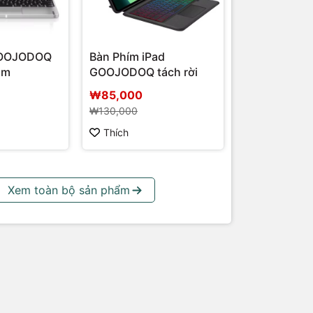
GOOJODOQ
Bàn Phím iPad
ôm
GOOJODOQ tách rời
₩85,000
₩130,000
Thích
Xem toàn bộ sản phẩm