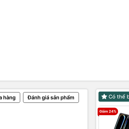
cường lực
ỗi 1 đổi 1 trong vòng 6 tháng
Có thể 
a hàng
Đánh giá sản phẩm
Giảm 24%