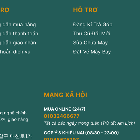
TRỢ
HỖ TRỢ
 dẫn mua hàng
Đăng Kí Trả Góp
 dẫn thanh toán
Thu Cũ Đổi Mới
 dẫn giao nhận
Sửa Chữa Máy
hoản dịch vụ
Đặt Vé Máy Bay
MẠNG XÃ HỘI
MUA ONLINE (24/7)
ng nghệ chính
01032466677
 0%, giao hàng
Tất cả các ngày trong tuần (Trừ tết Âm Lịch)
GÓP Ý & KHIẾU NẠI (08:30 - 23:00)
 팔달구 매산로1가
01048575797