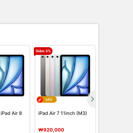
Giảm 3%
Mới
Mới
iPad Air 8
iPad Air 7 11inch (M3)
[MỚI NHẤT] 
11 (A16)
₩920,000
₩620,000