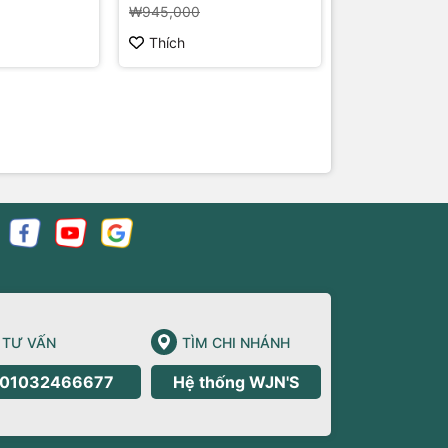
₩945,000
Thích
Thích
TƯ VẤN
TÌM CHI NHÁNH
01032466677
Hệ thống WJN'S