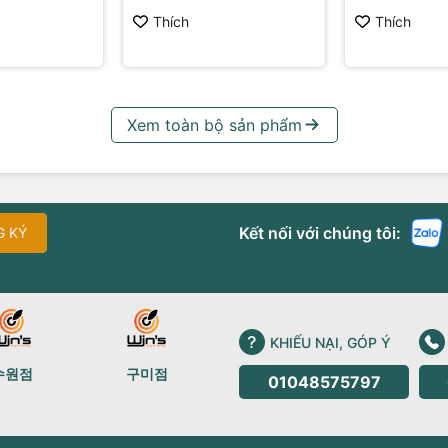
Thích
Thích
Xem toàn bộ sản phẩm
Kết nối với chúng tôi:
G KÝ
KHIẾU NẠI, GÓP Ý
수원점
구미점
01048575797