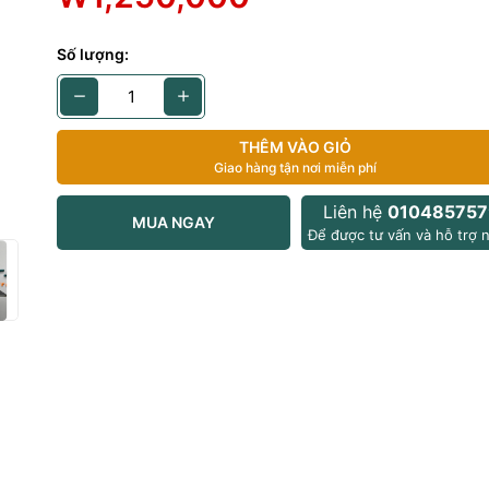
Số lượng:
11-inch (M4)
g: 256gb
THÊM VÀO GIỎ
ray
Giao hàng tận nơi miễn phí
:
Liên hệ
010485757
MUA NGAY
nh: viền không xước
Để được tư vấn và hỗ trợ n
h: không xước màn
122
/ Touch ID: hoạt dộng bình thường
thêm:
c tế thương mại (hàn quốc )