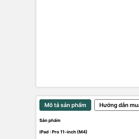
• Máy: zin
Phụ kiện:
ốp , sạc , 
Bảo hành: l
Mô tả sản phẩm
Hướng dẫn mu
Sản phẩm
iPad :
Pro 11-inch (M4)