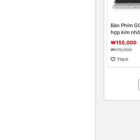
Bàn Phím 
hợp kim nh
₩155,000
₩179,000
Thích