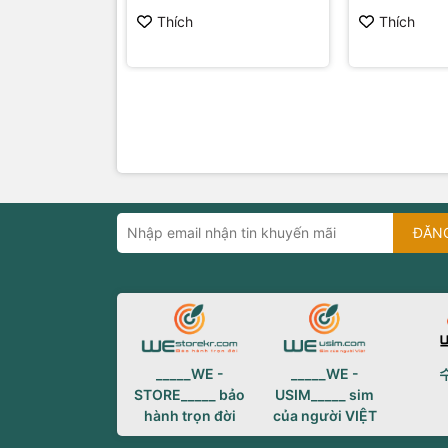
Thích
Thích
ĐĂN
_____WE -
_____WE -
STORE_____ bảo
USIM_____ sim
hành trọn đời
của người VIỆT