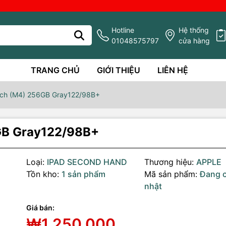
Hotline
Hệ thống
01048575797
cửa hàng
TRANG CHỦ
GIỚI THIỆU
LIÊN HỆ
inch (M4) 256GB Gray122/98B+
6GB Gray122/98B+
Loại:
IPAD SECOND HAND
Thương hiệu:
APPLE
Tồn kho:
1 sản phẩm
Mã sản phẩm:
Đang 
nhật
Giá bán:
₩1,250,000
g số kỹ thuật