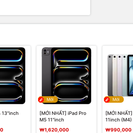
Mới
Mới
 13"inch
[MỚI NHẤT] iPad Pro
[MỚI NHẤT] 
M5 11"inch
11inch (M4)
00
₩1,620,000
₩990,000