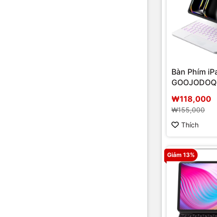
Bàn Phím iP
GOOJODOQ 
nam châm
₩118,000
₩155,000
Thích
Giảm 13%