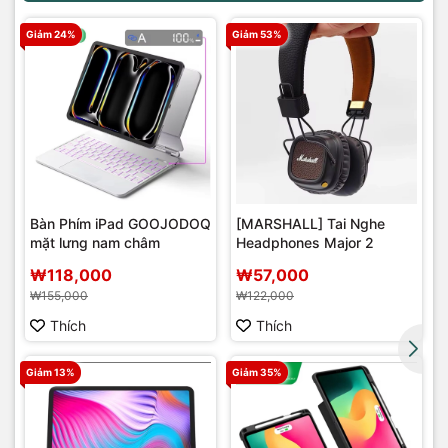
Giảm 24%
Giảm 53%
Bàn Phím iPad GOOJODOQ
[MARSHALL] Tai Nghe
mặt lưng nam châm
Headphones Major 2
r
₩118,000
₩57,000
₩155,000
₩122,000
Thích
Thích
Giảm 13%
Giảm 35%