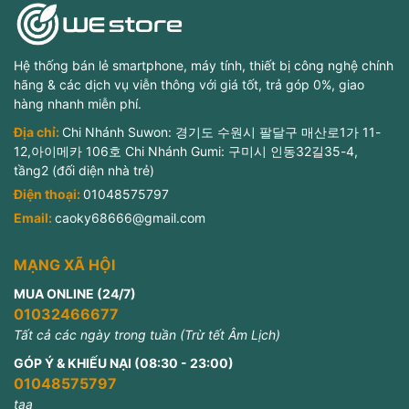
Hệ thống bán lẻ smartphone, máy tính, thiết bị công nghệ chính
hãng & các dịch vụ viễn thông với giá tốt, trả góp 0%, giao
hàng nhanh miễn phí.
Địa chỉ:
Chi Nhánh Suwon: 경기도 수원시 팔달구 매산로1가 11-
12,아이메카 106호 Chi Nhánh Gumi: 구미시 인동32길35-4,
tầng2 (đối diện nhà trẻ)
Điện thoại:
01048575797
Email:
caoky68666@gmail.com
MẠNG XÃ HỘI
MUA ONLINE (24/7)
01032466677
Tất cả các ngày trong tuần (Trừ tết Âm Lịch)
GÓP Ý & KHIẾU NẠI (08:30 - 23:00)
01048575797
taa