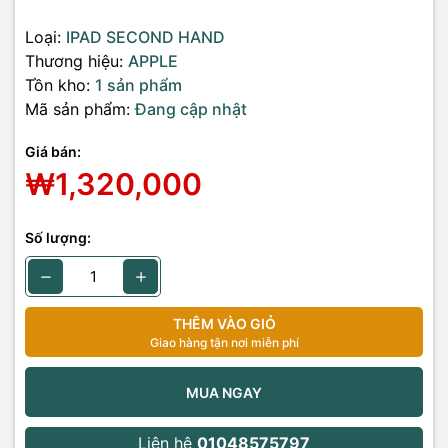
Loại:
IPAD SECOND HAND
Thương hiệu:
APPLE
Tồn kho:
1 sản phẩm
Mã sản phẩm:
Đang cập nhật
Giá bán:
₩1,320,000
Số lượng:
THÊM VÀO GIỎ
Giao hàng tận nơi miễn phí
MUA NGAY
Liên hệ
01048575797