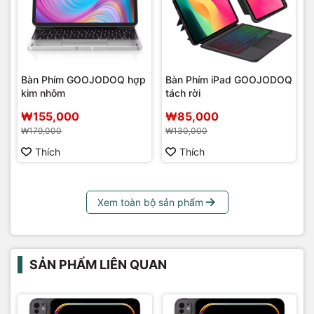
Bàn Phím GOOJODOQ hợp
Bàn Phím iPad GOOJODOQ
kim nhôm
tách rời
₩155,000
₩85,000
₩179,000
₩130,000
Thích
Thích
Xem toàn bộ sản phẩm
SẢN PHẨM LIÊN QUAN