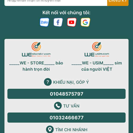
ĐĂNG KÝ
Kết nối với chúng tôi:
_____WE - STORE_____ bảo
_____WE - USIM_____ sim
hành trọn đời
của người VIỆT
KHIẾU NẠI, GÓP Ý
01048575797
TƯ VẤN
01032466677
TÌM CHI NHÁNH