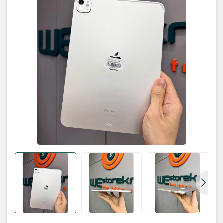
• Bản: quốc tế thương mại (hàn quốc )
• Máy: zin
Phụ kiện:
ốp , sạc , cường lực
Bảo hành: lỗi 1 đổi 1 trong vòng 6 tháng