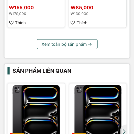
₩155,000
₩85,000
₩179,000
₩130,000
Thích
Thích
Xem toàn bộ sản phẩm
SẢN PHẨM LIÊN QUAN