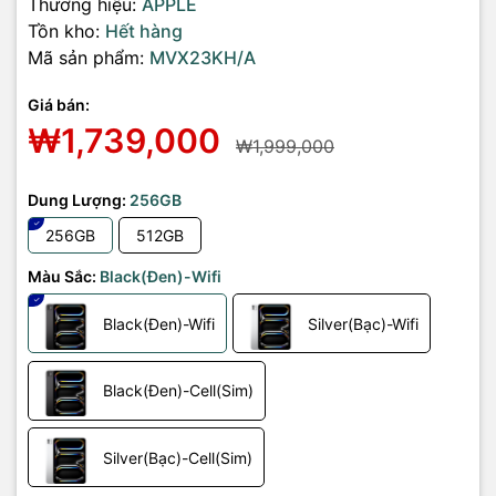
Thương hiệu:
APPLE
Tồn kho:
Hết hàng
Mã sản phẩm:
MVX23KH/A
Giá bán:
₩1,739,000
₩1,999,000
Dung Lượng:
256GB
256GB
512GB
Màu Sắc:
Black(Đen)-Wifi
Black(Đen)-Wifi
Silver(Bạc)-Wifi
Black(Đen)-Cell(Sim)
Silver(Bạc)-Cell(Sim)