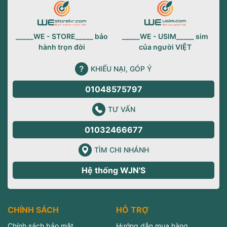
_____WE - STORE_____ bảo
_____WE - USIM_____ sim
hành trọn đời
của người VIỆT
KHIẾU NẠI, GÓP Ý
01048575797
TƯ VẤN
01032466677
TÌM CHI NHÁNH
Hệ thống WJN'S
CHÍNH SÁCH
HỖ TRỢ
Chính sách bảo mật
Hướng dẫn mua hàng