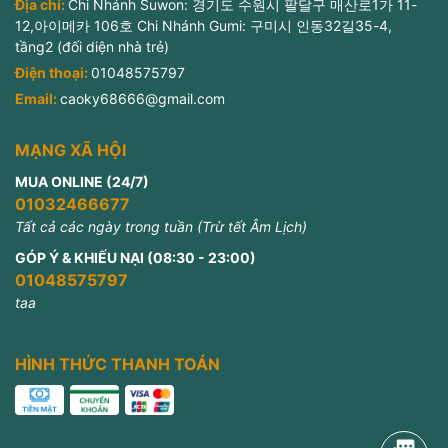
Địa chỉ:
Chi Nhánh Suwon: 경기도 수원시 팔달구 매산로1가 11-
12,아이메카 106호 Chi Nhánh Gumi: 구미시 인동32길35-4,
tầng2 (đối diện nhà trẻ)
Điện thoại:
01048575797
Email:
caoky68666@gmail.com
MẠNG XÃ HỘI
MUA ONLINE (24/7)
01032466677
Tất cả các ngày trong tuần (Trừ tết Âm Lịch)
GÓP Ý & KHIẾU NẠI (08:30 - 23:00)
01048575797
taa
HÌNH THỨC THANH TOÁN