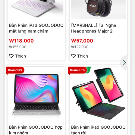
Bàn Phím iPad GOOJODOQ
[MARSHALL] Tai Nghe
mặt lưng nam châm
Headphones Major 2
r
₩118,000
₩57,000
₩155,000
₩122,000
Thích
Thích
Giảm 13%
Giảm 35%
Bàn Phím GOOJODOQ hợp
Bàn Phím iPad GOOJODOQ
kim nhôm
tách rời