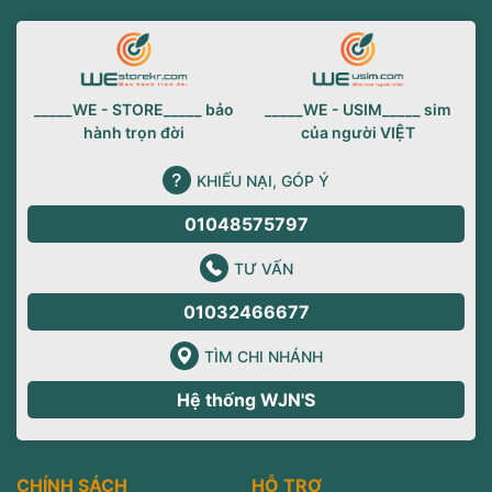
_____WE - STORE_____ bảo
_____WE - USIM_____ sim
hành trọn đời
của người VIỆT
KHIẾU NẠI, GÓP Ý
01048575797
TƯ VẤN
01032466677
TÌM CHI NHÁNH
Hệ thống WJN'S
CHÍNH SÁCH
HỖ TRỢ