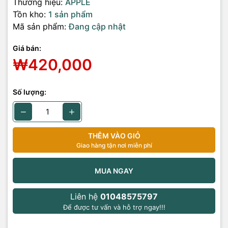
Thương hiệu:
APPLE
Tồn kho:
1 sản phẩm
Mã sản phẩm:
Đang cập nhật
Giá bán:
₩420,000
Số lượng:
THÊM VÀO GIỎ
Giao hàng tận nơi miễn phí
MUA NGAY
Liên hệ
01048575797
Để được tư vấn và hỗ trợ ngay!!!