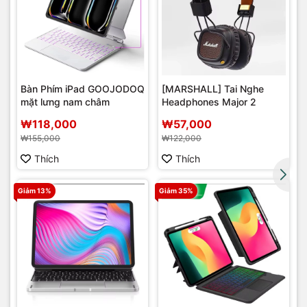
Bàn Phím iPad GOOJODOQ
[MARSHALL] Tai Nghe
mặt lưng nam châm
Headphones Major 2
r
₩118,000
₩57,000
₩155,000
₩122,000
Thích
Thích
Giảm 13%
Giảm 35%