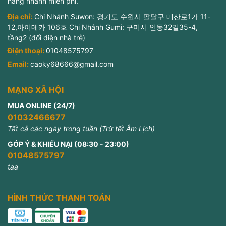
hàng nhanh miễn phí.
Địa chỉ:
Chi Nhánh Suwon: 경기도 수원시 팔달구 매산로1가 11-
12,아이메카 106호 Chi Nhánh Gumi: 구미시 인동32길35-4,
tầng2 (đối diện nhà trẻ)
Điện thoại:
01048575797
Email:
caoky68666@gmail.com
MẠNG XÃ HỘI
MUA ONLINE (24/7)
01032466677
Tất cả các ngày trong tuần (Trừ tết Âm Lịch)
GÓP Ý & KHIẾU NẠI (08:30 - 23:00)
01048575797
taa
HÌNH THỨC THANH TOÁN