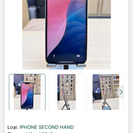
• Máy: zin
Phụ kiện:
ốp , sạc , cường lực
Bảo hành: lỗi 1 đổi 1 trong vòng 6 tháng
Loại:
IPHONE SECOND HAND