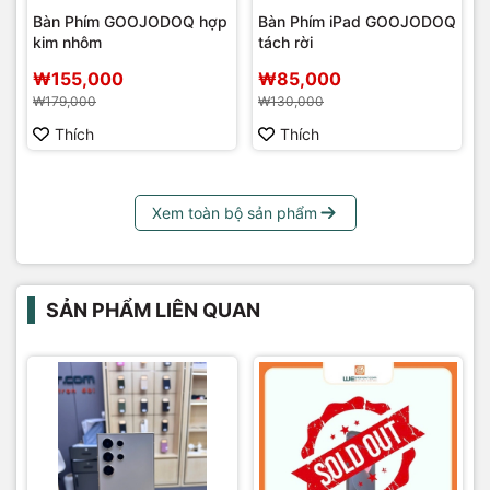
Bàn Phím GOOJODOQ hợp
Bàn Phím iPad GOOJODOQ
kim nhôm
tách rời
₩155,000
₩85,000
₩179,000
₩130,000
Thích
Thích
Xem toàn bộ sản phẩm
SẢN PHẨM LIÊN QUAN