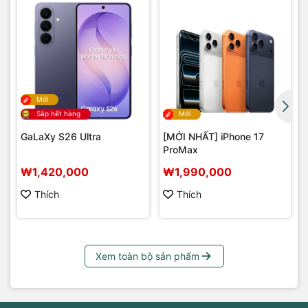
G
Mới
Sắp hết hàng
Mới
GaLaXy S26 Ultra
[MỚI NHẤT] iPhone 17
ProMax
₩1,420,000
₩1,990,000
Thích
Thích
Xem toàn bộ sản phẩm