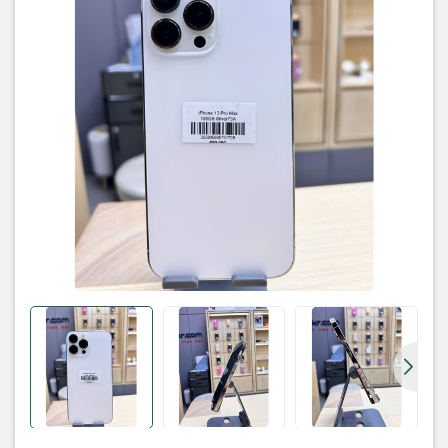
• Máy: zin
Phụ kiện:
ốp , sạc , cường lực
Bảo hành: lỗi 1 đổi 1 trong vòng 6 tháng