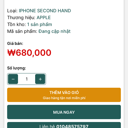
Loại:
IPHONE SECOND HAND
Thương hiệu:
APPLE
Tồn kho:
1 sản phẩm
Mã sản phẩm:
Đang cập nhật
Giá bán:
₩680,000
Số lượng:
THÊM VÀO GIỎ
Giao hàng tận nơi miễn phí
MUA NGAY
Liên hệ
01048575797