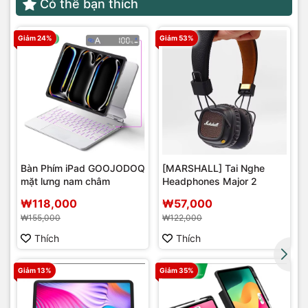
Có thể bạn thích
Giảm 24%
Giảm 53%
Bàn Phím iPad GOOJODOQ
[MARSHALL] Tai Nghe
mặt lưng nam châm
Headphones Major 2
r
₩118,000
₩57,000
₩155,000
₩122,000
Thích
Thích
Giảm 13%
Giảm 35%