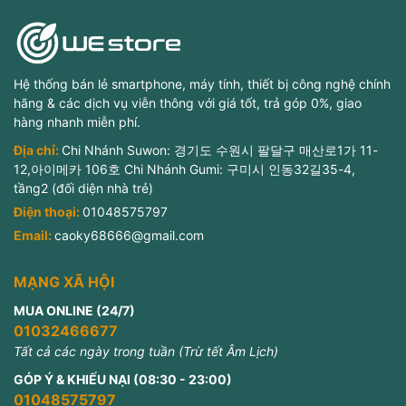
Hệ thống bán lẻ smartphone, máy tính, thiết bị công nghệ chính
hãng & các dịch vụ viễn thông với giá tốt, trả góp 0%, giao
hàng nhanh miễn phí.
Địa chỉ:
Chi Nhánh Suwon: 경기도 수원시 팔달구 매산로1가 11-
12,아이메카 106호 Chi Nhánh Gumi: 구미시 인동32길35-4,
tầng2 (đối diện nhà trẻ)
Điện thoại:
01048575797
Email:
caoky68666@gmail.com
MẠNG XÃ HỘI
MUA ONLINE (24/7)
01032466677
Tất cả các ngày trong tuần (Trừ tết Âm Lịch)
GÓP Ý & KHIẾU NẠI (08:30 - 23:00)
01048575797