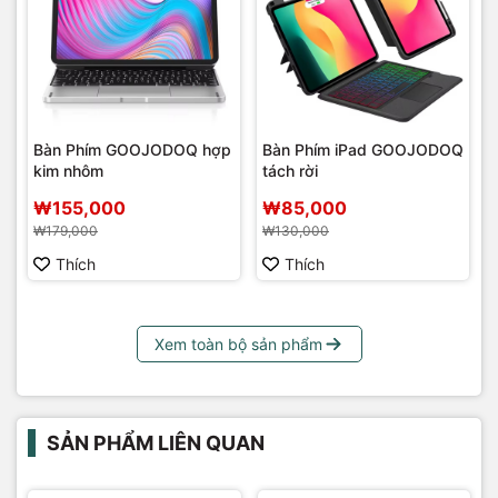
Bàn Phím GOOJODOQ hợp
Bàn Phím iPad GOOJODOQ
kim nhôm
tách rời
₩155,000
₩85,000
₩179,000
₩130,000
Thích
Thích
Xem toàn bộ sản phẩm
SẢN PHẨM LIÊN QUAN