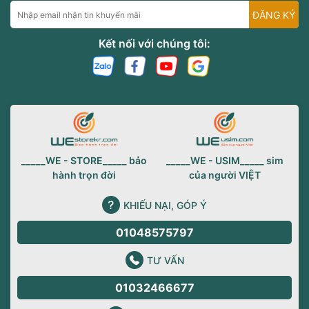
ĐĂNG KÝ
Kết nối với chúng tôi:
_____WE - STORE_____ bảo
_____WE - USIM_____ sim
hành trọn đời
của người VIỆT
KHIẾU NẠI, GÓP Ý
01048575797
TƯ VẤN
01032466677