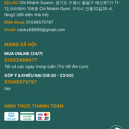
Địa chỉ:
Chi Nhánh Suwon: 경기도 수원시 팔달구 매산로1가 11-
12,아이메카 106호 Chi Nhánh Gumi: 구미시 인동32길35-4,
tầng2 (đối diện nhà trẻ)
Điện thoại:
01048575797
Email:
caoky68666@gmail.com
MẠNG XÃ HỘI
MUA ONLINE (24/7)
01032466677
Tất cả các ngày trong tuần (Trừ tết Âm Lịch)
GÓP Ý & KHIẾU NẠI (08:30 - 23:00)
01048575797
taa
HÌNH THỨC THANH TOÁN