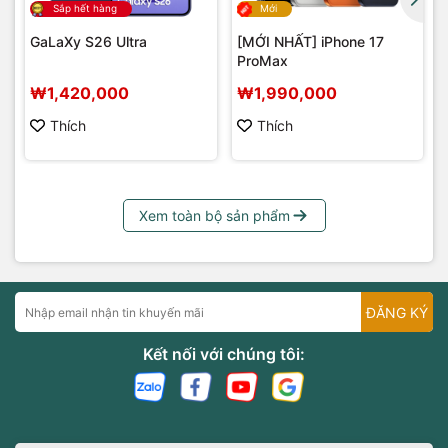
Sắp hết hàng
Mới
GaLaXy S26 Ultra
[MỚI NHẤT] iPhone 17
ProMax
₩1,420,000
₩1,990,000
Thích
Thích
Xem toàn bộ sản phẩm
ĐĂNG KÝ
Kết nối với chúng tôi: