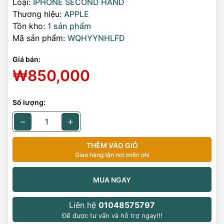
Loại:
IPHONE SECOND HAND
Thương hiệu:
APPLE
Tồn kho:
1 sản phẩm
Mã sản phẩm:
WQHYYNHLFD
Giá bán:
₩850,000
Số lượng:
THÊM VÀO GIỎ
Giao hàng tận nơi miễn phí
MUA NGAY
Liên hệ
01048575797
Để được tư vấn và hỗ trợ ngay!!!