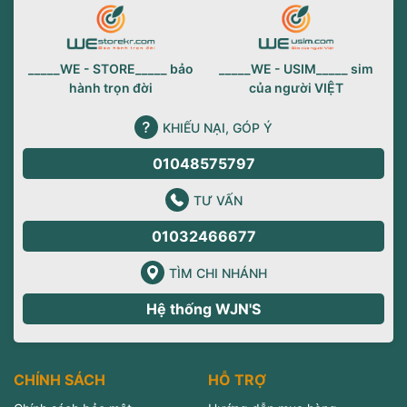
_____WE - STORE_____ bảo
_____WE - USIM_____ sim
hành trọn đời
của người VIỆT
KHIẾU NẠI, GÓP Ý
01048575797
TƯ VẤN
01032466677
TÌM CHI NHÁNH
Hệ thống WJN'S
CHÍNH SÁCH
HỖ TRỢ