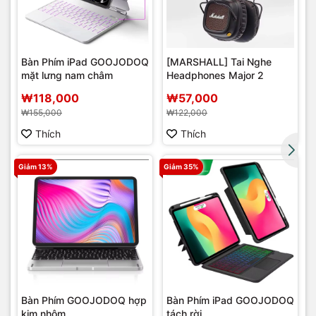
Bàn Phím iPad GOOJODOQ
[MARSHALL] Tai Nghe
mặt lưng nam châm
Headphones Major 2
r
₩118,000
₩57,000
₩155,000
₩122,000
Thích
Thích
Giảm 13%
Giảm 35%
Bàn Phím GOOJODOQ hợp
Bàn Phím iPad GOOJODOQ
kim nhôm
tách rời