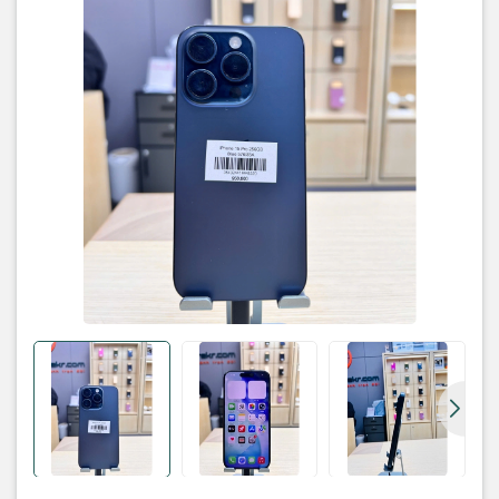
• Bản: hàn quốc
• Máy: zin
Phụ kiện:
ốp , sạc , cường lực
Bảo hành: lỗi 1 đổi 1 trong vòng 6 tháng