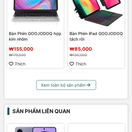
Bàn Phím GOOJODOQ hợp
Bàn Phím iPad GOOJODOQ
kim nhôm
tách rời
₩155,000
₩85,000
₩179,000
₩130,000
Thích
Thích
Xem toàn bộ sản phẩm
SẢN PHẨM LIÊN QUAN
G