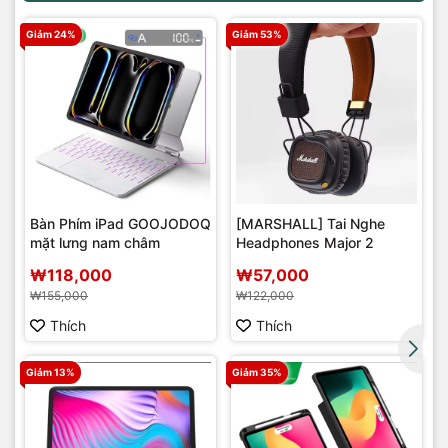
Giảm 24%
Giảm 53%
Bàn Phím iPad GOOJODOQ
[MARSHALL] Tai Nghe
mặt lưng nam châm
Headphones Major 2
r
₩118,000
₩57,000
₩155,000
₩122,000
Thích
Thích
Giảm 13%
Giảm 35%