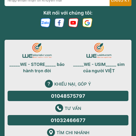
ĐĂNG KÝ
Kết nối với chúng tôi:
_____WE - STORE_____ bảo
_____WE - USIM_____ sim
hành trọn đời
của người VIỆT
KHIẾU NẠI, GÓP Ý
01048575797
TƯ VẤN
01032466677
TÌM CHI NHÁNH