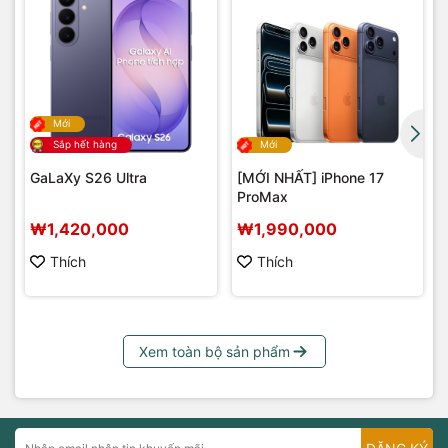
Mới
Sắp hết hàng
Mới
GaLaXy S26 Ultra
[MỚI NHẤT] iPhone 17
ProMax
₩1,420,000
₩1,990,000
Thích
Thích
Xem toàn bộ sản phẩm