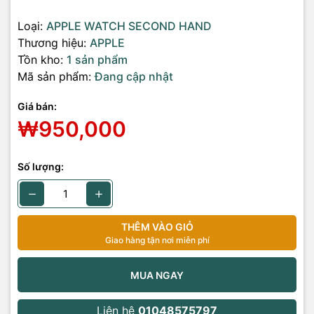
Loại:
APPLE WATCH SECOND HAND
Thương hiệu:
APPLE
Tồn kho:
1 sản phẩm
Mã sản phẩm:
Đang cập nhật
Giá bán:
₩950,000
Số lượng:
THÊM VÀO GIỎ
Giao hàng tận nơi miễn phí
MUA NGAY
Liên hệ
01048575797