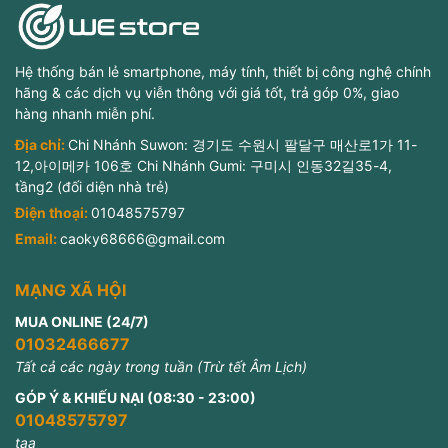
Hệ thống bán lẻ smartphone, máy tính, thiết bị công nghệ chính
hãng & các dịch vụ viễn thông với giá tốt, trả góp 0%, giao
hàng nhanh miễn phí.
Địa chỉ:
Chi Nhánh Suwon: 경기도 수원시 팔달구 매산로1가 11-
12,아이메카 106호 Chi Nhánh Gumi: 구미시 인동32길35-4,
tầng2 (đối diện nhà trẻ)
Điện thoại:
01048575797
Email:
caoky68666@gmail.com
MẠNG XÃ HỘI
MUA ONLINE (24/7)
01032466677
Tất cả các ngày trong tuần (Trừ tết Âm Lịch)
GÓP Ý & KHIẾU NẠI (08:30 - 23:00)
01048575797
taa