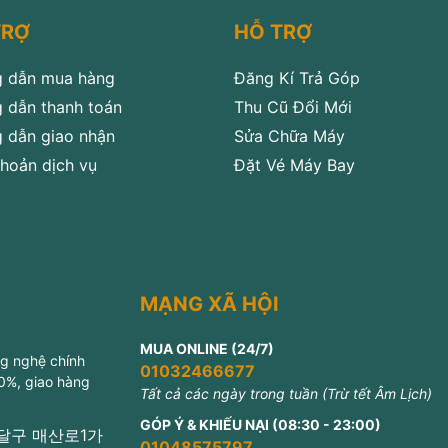
TRỢ
HỖ TRỢ
 dẫn mua hàng
Đăng Kí Trả Góp
 dẫn thanh toán
Thu Cũ Đổi Mới
 dẫn giao nhận
Sửa Chữa Máy
hoản dịch vụ
Đặt Vé Máy Bay
MẠNG XÃ HỘI
MUA ONLINE (24/7)
ng nghệ chính
01032466677
 0%, giao hàng
Tất cả các ngày trong tuần (Trừ tết Âm Lịch)
GÓP Ý & KHIẾU NẠI (08:30 - 23:00)
 팔달구 매산로1가
01048575797