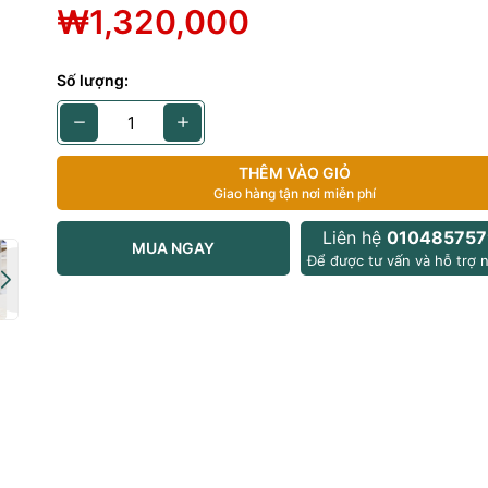
₩1,320,000
6promax
Số lượng:
g: 512gb
en (black)
 B
THÊM VÀO GIỎ
Giao hàng tận nơi miễn phí
nh: viền xước
Liên hệ
010485757
: xước màn
MUA NGAY
Để được tư vấn và hỗ trợ n
: 224
/ Touch ID: hoạt dộng bình thường
thêm:
c tế thương mại (hàn quốc )