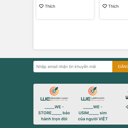
Thích
Thích
ĐĂN
_____WE -
_____WE -
STORE_____ bảo
USIM_____ sim
hành trọn đời
của người VIỆT