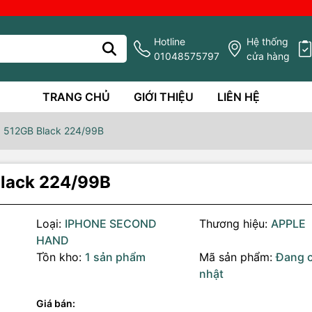
Hotline
Hệ thống
01048575797
cửa hàng
TRANG CHỦ
GIỚI THIỆU
LIÊN HỆ
x 512GB Black 224/99B
Black 224/99B
Loại:
IPHONE SECOND
Thương hiệu:
APPLE
HAND
Tồn kho:
1 sản phẩm
Mã sản phẩm:
Đang 
nhật
g số kỹ thuật
Giá bán: