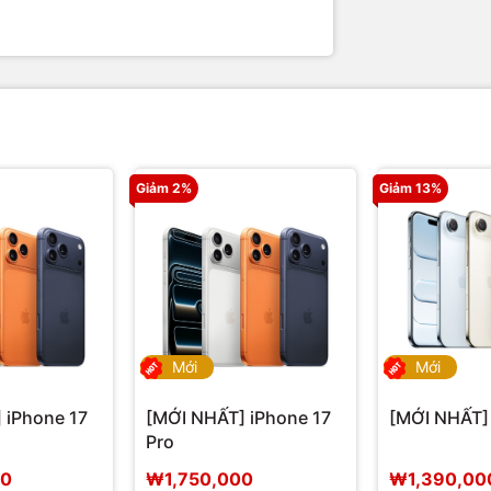
Giảm 2%
Giảm 13%
Mới
Mới
 iPhone 17
[MỚI NHẤT] iPhone 17
[MỚI NHẤT] 
Pro
00
₩1,750,000
₩1,390,00