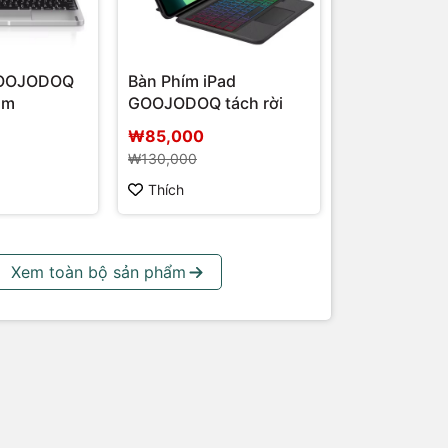
GOOJODOQ
Bàn Phím iPad
ôm
GOOJODOQ tách rời
₩85,000
₩130,000
Thích
Xem toàn bộ sản phẩm