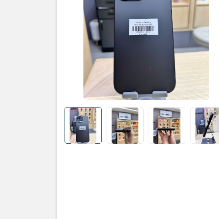
Sản phẩm
iPhone: 1
Dung lượn
Màu sắc: Đ
Tình trạng:
• Ngoại hì
• Màn hình
• Pin: 99%
số lần sạc 
• Face ID 
Thông tin 
• Bản: quố