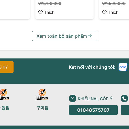
₩1,790,000
₩1,590,000
Thích
Thích
Xem toàn bộ sản phẩm
Kết nối với chúng tôi:
G KÝ
KHIẾU NẠI, GÓP Ý
수원점
구미점
01048575797