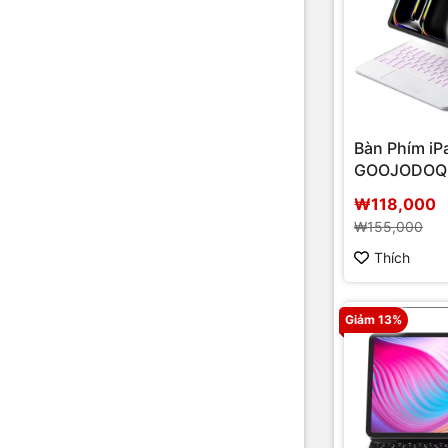
Bàn Phím iP
GOOJODOQ 
nam châm
₩118,000
₩155,000
Thích
Giảm 13%