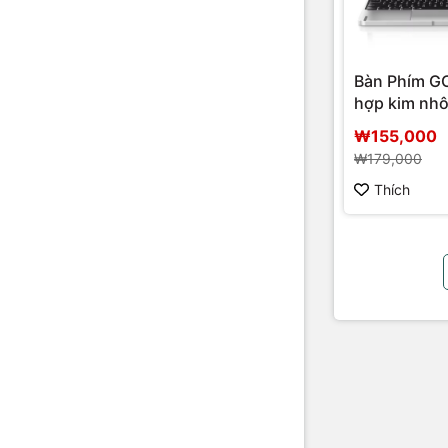
Bàn Phím 
hợp kim nh
₩155,000
₩179,000
Thích