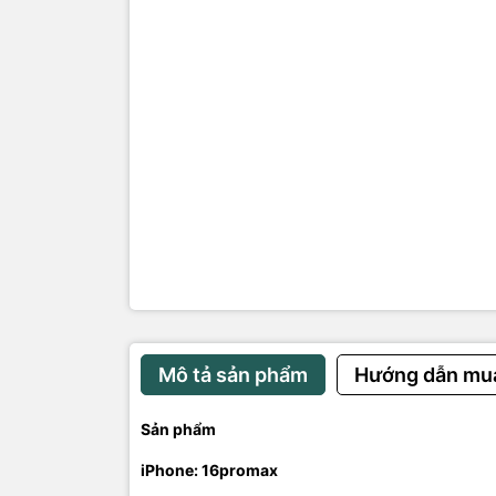
• Máy: zin
Phụ kiện:
ốp , sạc , 
Bảo hành: l
Mô tả sản phẩm
Hướng dẫn mu
Sản phẩm
iPhone: 16promax