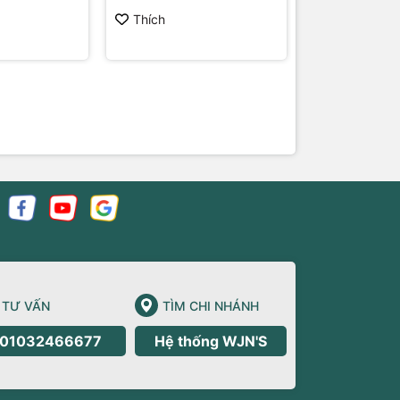
₩1,700,000
Thích
Thích
TƯ VẤN
TÌM CHI NHÁNH
01032466677
Hệ thống WJN'S