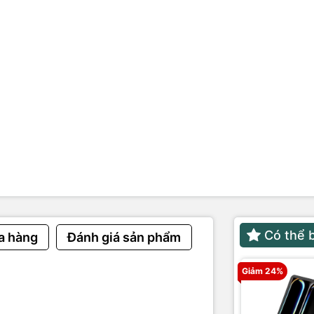
cường lực
ỗi 1 đổi 1 trong vòng 6 tháng
Có thể 
a hàng
Đánh giá sản phẩm
Giảm 24%