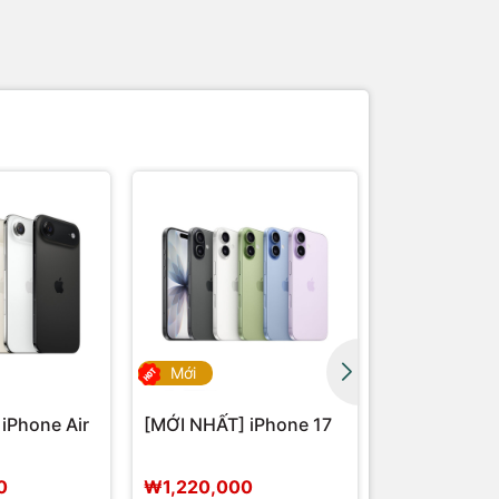
Giảm 9%
Mới
Hết hàng
iPhone Air
[MỚI NHẤT] iPhone 17
iPhone 16 Pr
0
₩1,220,000
₩1,550,00