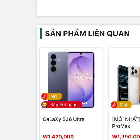
SẢN PHẨM LIÊN QUAN
Mới
Sắp hết hàng
Mới
GaLaXy S26 Ultra
[MỚI NHẤT]
ProMax
₩1,420,000
₩1,990,0