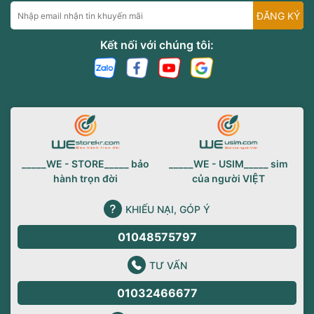
ĐĂNG KÝ
Kết nối với chúng tôi:
_____WE - STORE_____ bảo
_____WE - USIM_____ sim
hành trọn đời
của người VIỆT
KHIẾU NẠI, GÓP Ý
01048575797
TƯ VẤN
01032466677