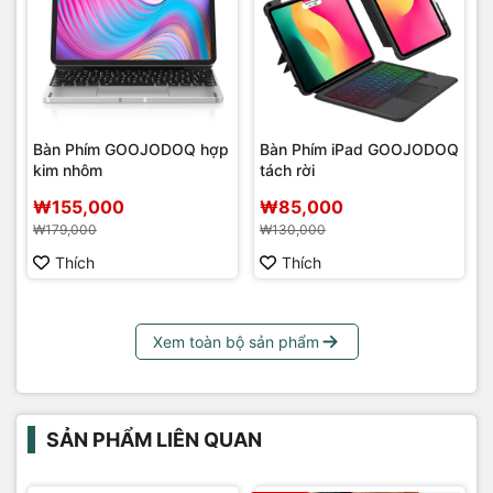
Bàn Phím GOOJODOQ hợp
Bàn Phím iPad GOOJODOQ
kim nhôm
tách rời
₩155,000
₩85,000
₩179,000
₩130,000
Thích
Thích
Xem toàn bộ sản phẩm
SẢN PHẨM LIÊN QUAN