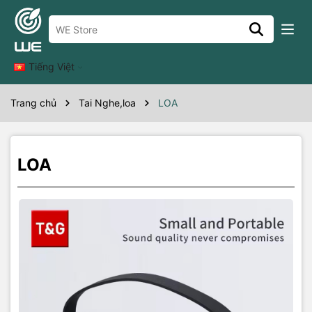
Thông số kỹ thuật
Tiếng Việt
Trang chủ
Tai Nghe,loa
LOA
LOA