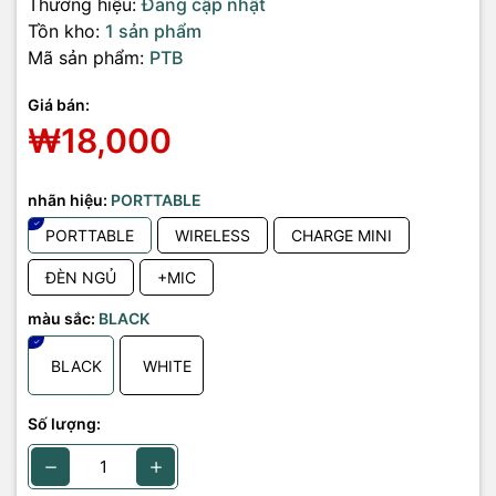
Thương hiệu:
Đang cập nhật
Tồn kho:
1 sản phẩm
Mã sản phẩm:
PTB
Giá bán:
₩18,000
nhãn hiệu:
PORTTABLE
PORTTABLE
WIRELESS
CHARGE MINI
ĐÈN NGỦ
+MIC
màu sắc:
BLACK
BLACK
WHITE
Số lượng: