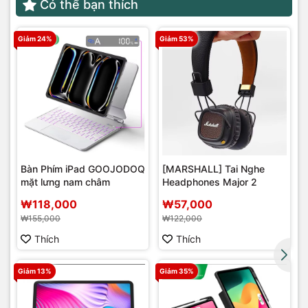
Có thể bạn thích
Giảm 24%
Giảm 53%
Bàn Phím iPad GOOJODOQ
[MARSHALL] Tai Nghe
mặt lưng nam châm
Headphones Major 2
r
₩118,000
₩57,000
₩155,000
₩122,000
Thích
Thích
Giảm 13%
Giảm 35%