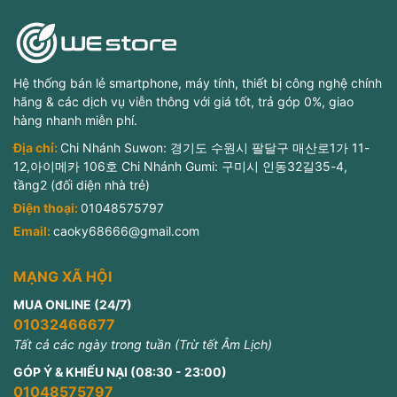
Hệ thống bán lẻ smartphone, máy tính, thiết bị công nghệ chính
hãng & các dịch vụ viễn thông với giá tốt, trả góp 0%, giao
hàng nhanh miễn phí.
Địa chỉ:
Chi Nhánh Suwon: 경기도 수원시 팔달구 매산로1가 11-
12,아이메카 106호 Chi Nhánh Gumi: 구미시 인동32길35-4,
tầng2 (đối diện nhà trẻ)
Điện thoại:
01048575797
Email:
caoky68666@gmail.com
MẠNG XÃ HỘI
MUA ONLINE (24/7)
01032466677
Tất cả các ngày trong tuần (Trừ tết Âm Lịch)
GÓP Ý & KHIẾU NẠI (08:30 - 23:00)
01048575797