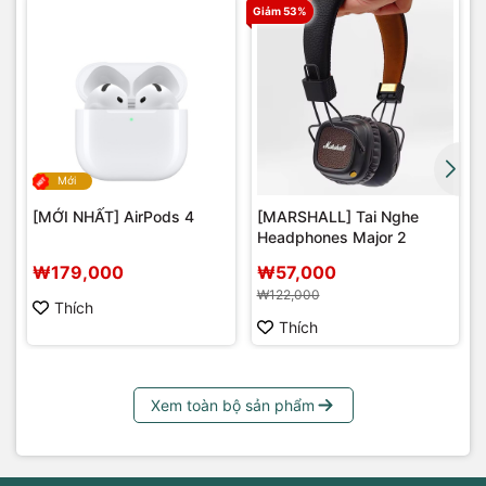
Giảm 53%
G
Mới
[MỚI NHẤT] AirPods 4
[MARSHALL] Tai Nghe
Headphones Major 2
₩179,000
₩57,000
₩122,000
Thích
Thích
Xem toàn bộ sản phẩm