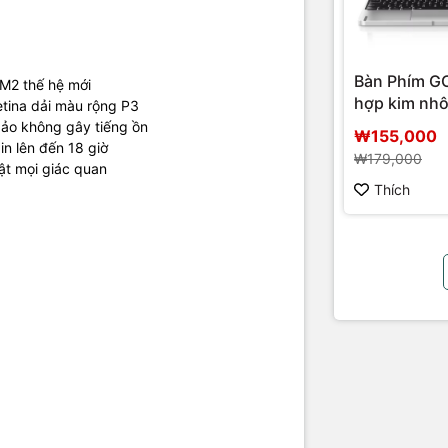
Bàn Phím 
 M2 thế hệ mới
hợp kim nh
etina dải màu rộng P3
bảo không gây tiếng ồn
₩155,000
in lên đến 18 giờ
₩179,000
ật mọi giác quan
Thích