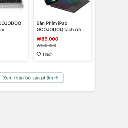
GOOJODOQ
Bàn Phím iPad
ôm
GOOJODOQ tách rời
₩85,000
₩130,000
Thích
Xem toàn bộ sản phẩm