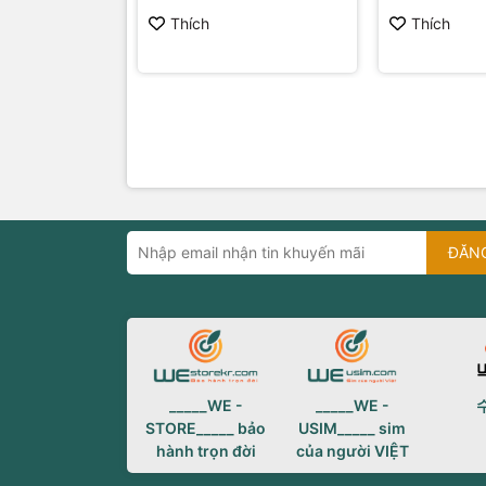
Thích
Thích
ĐĂN
_____WE -
_____WE -
STORE_____ bảo
USIM_____ sim
hành trọn đời
của người VIỆT