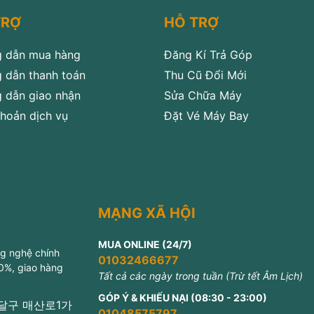
TRỢ
HỖ TRỢ
 dẫn mua hàng
Đăng Kí Trả Góp
 dẫn thanh toán
Thu Cũ Đổi Mới
 dẫn giao nhận
Sửa Chữa Máy
hoản dịch vụ
Đặt Vé Máy Bay
MẠNG XÃ HỘI
MUA ONLINE (24/7)
ng nghệ chính
01032466677
 0%, giao hàng
Tất cả các ngày trong tuần (Trừ tết Âm Lịch)
GÓP Ý & KHIẾU NẠI (08:30 - 23:00)
 팔달구 매산로1가
01048575797