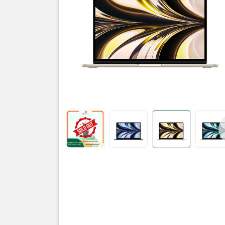
Bộ xử
Công nghệ
Apple M2
Số nhân:
8
Số luồng:
Hãng khôn
Tốc độ CPU
100GB/s m
Tốc độ tối 
Hãng khôn
Bộ nhớ đệ
Hãng khôn
Bộ n
RAM:
8 GB
Loại RAM:
Hãng khôn
Tốc độ Bus