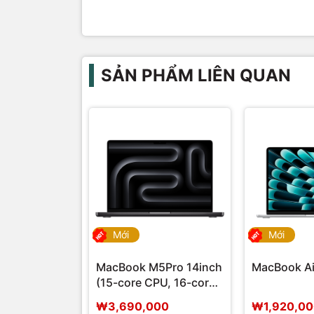
SẢN PHẨM LIÊN QUAN
Mới
Mới
MacBook M5Pro 14inch
MacBook Ai
(15-core CPU, 16-core
GPU)
₩3,690,000
₩1,920,0