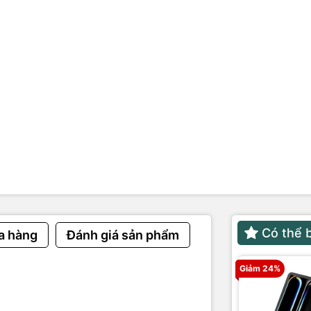
g công bố
tối đa:
rợ nâng cấp
B
NỔI BẬT
ẽ với CPU 8 lõi, GPU 10 lõi trên chip M2 thế hệ mới
ân thực, rõ nét với màn hình Liquid Retina dải màu rộng P3
êm ái không cần quạt tản nhiệt đảm bảo không gây tiếng ồn
ệu quả suốt ngày dài nhờ thời lượng pin lên đến 18 giờ
hình ảnh, âm thanh sống động đánh bật mọi giác quan
Có thể 
a hàng
Đánh giá sản phẩm
Giảm 24%