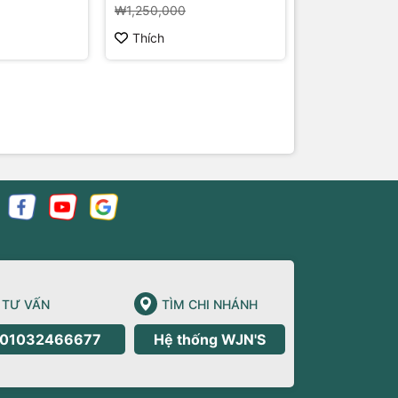
₩1,250,000
Thích
Thích
TƯ VẤN
TÌM CHI NHÁNH
01032466677
Hệ thống WJN'S