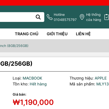
Hotline
Hệ thống
01048575797
cửa hàng
TRANG CHỦ
GIỚI THIỆU
LIÊN HỆ
inch (8GB/256GB)
(8GB/256GB)
Loại:
MACBOOK
Thương hiệu:
APPLE
Tồn kho:
Hết hàng
Mã sản phẩm:
MLY13
Giá bán:
₩1,190,000
g số kỹ thuật