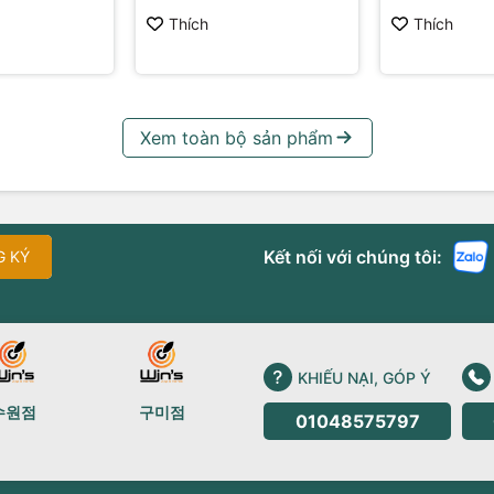
Thích
Thích
Xem toàn bộ sản phẩm
Kết nối với chúng tôi:
G KÝ
KHIẾU NẠI, GÓP Ý
수원점
구미점
01048575797