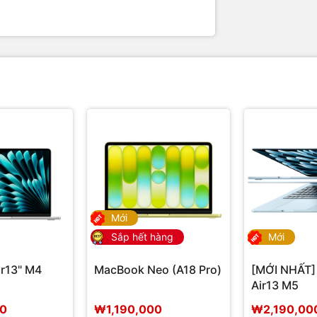
Mới
Sắp hết hàng
Mới
r13" M4
MacBook Neo (A18 Pro)
[MỚI NHẤT]
Air13 M5
00
₩1,190,000
₩2,190,00