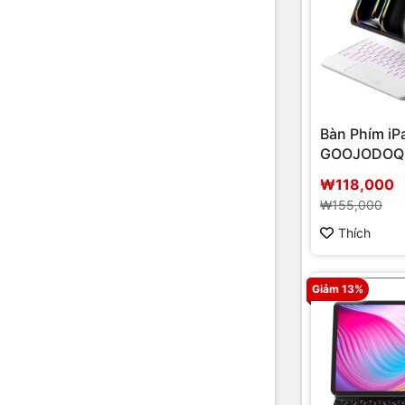
Bàn Phím iP
GOOJODOQ 
nam châm
₩118,000
₩155,000
Thích
Giảm 13%