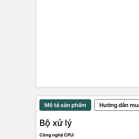
Hãng khôn
Hỗ trợ RAM 
Không hỗ t
Ổ cứng:
SSD 256 G
ĐẶC ĐIỂM 
Siêu mạnh m
Hình ảnh ch
Hoạt động 
Làm việc hi
Tinh chỉnh 
Mô tả sản phẩm
Hướng dẫn mu
Bộ xử lý
Công nghệ CPU: