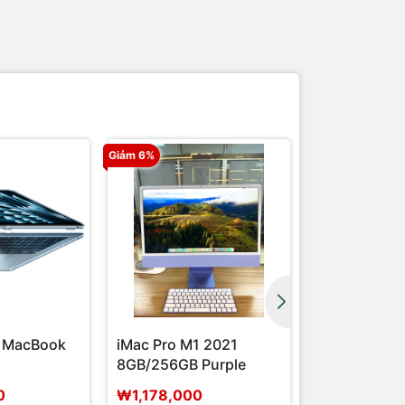
Giảm 6%
 MacBook
iMac Pro M1 2021
iMac Pro M1
8GB/256GB Purple
8GB/256GB 
0
₩1,178,000
₩1,156,000