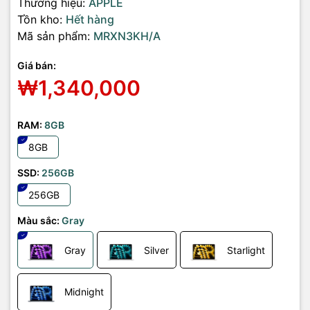
Thương hiệu:
APPLE
Tồn kho:
Hết hàng
Mã sản phẩm:
MRXN3KH/A
Giá bán:
₩1,340,000
RAM:
8GB
8GB
SSD:
256GB
256GB
Màu sắc:
Gray
Gray
Silver
Starlight
Midnight