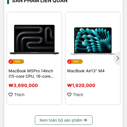
SẢN PHẨM LIÊN QUAN
Mới
Mới
MacBook M5Pro 14inch
MacBook Air13" M4
(15-core CPU, 16-core
GPU)
₩3,690,000
₩1,920,000
Thích
Thích
Xem toàn bộ sản phẩm