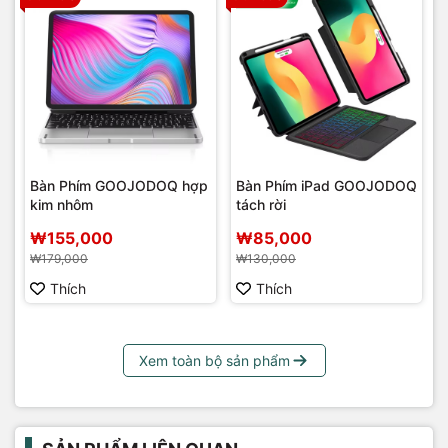
Bàn Phím GOOJODOQ hợp
Bàn Phím iPad GOOJODOQ
kim nhôm
tách rời
₩155,000
₩85,000
₩179,000
₩130,000
Thích
Thích
Xem toàn bộ sản phẩm