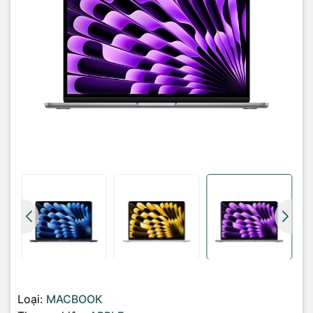
Loại RAM:
Hãng không công bố
Tốc độ Bus RAM:
Hãng không công bố
Hỗ trợ RAM tối đa:
Không hỗ trợ nâng cấp
Ổ cứng:
SSD 256 GB
Loại:
MACBOOK