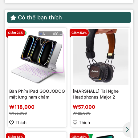
Có thể bạn thích
Giảm 24%
Giảm 53%
Bàn Phím iPad GOOJODOQ
[MARSHALL] Tai Nghe
mặt lưng nam châm
Headphones Major 2
r
₩118,000
₩57,000
₩155,000
₩122,000
Thích
Thích
Giảm 13%
Giảm 35%