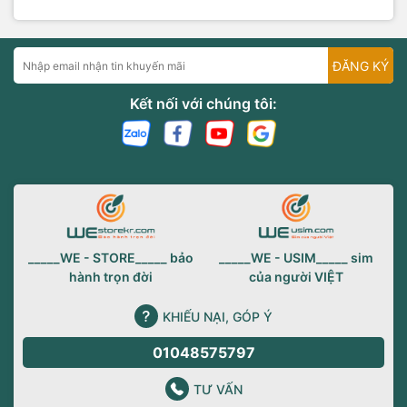
ĐĂNG KÝ
Kết nối với chúng tôi:
_____WE - STORE_____ bảo
_____WE - USIM_____ sim
hành trọn đời
của người VIỆT
KHIẾU NẠI, GÓP Ý
01048575797
TƯ VẤN