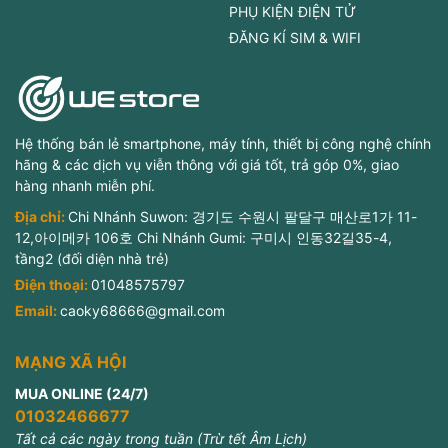
PHỤ KIỆN ĐIỆN TỬ
ĐĂNG KÍ SIM & WIFI
Hệ thống bán lẻ smartphone, máy tính, thiết bị công nghệ chính
hãng & các dịch vụ viễn thông với giá tốt, trả góp 0%, giao
hàng nhanh miễn phí.
Địa chỉ:
Chi Nhánh Suwon: 경기도 수원시 팔달구 매산로1가 11-
12,아이메카 106호 Chi Nhánh Gumi: 구미시 인동32길35-4,
tầng2 (đối diện nhà trẻ)
Điện thoại:
01048575797
Email:
caoky68666@gmail.com
MẠNG XÃ HỘI
MUA ONLINE (24/7)
01032466677
Tất cả các ngày trong tuần (Trừ tết Âm Lịch)