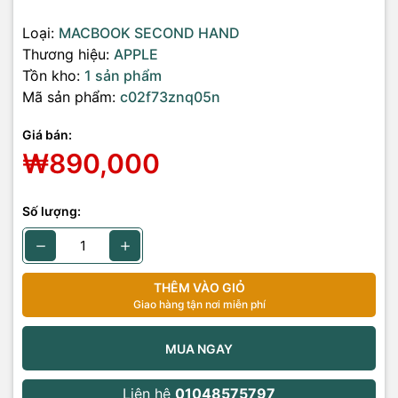
Loại:
MACBOOK SECOND HAND
Thương hiệu:
APPLE
Tồn kho:
1 sản phẩm
Mã sản phẩm:
c02f73znq05n
Giá bán:
₩890,000
Số lượng:
THÊM VÀO GIỎ
Giao hàng tận nơi miễn phí
MUA NGAY
Liên hệ
01048575797