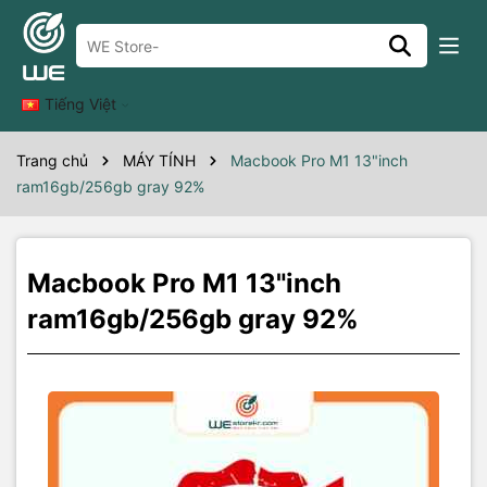
Thông số kỹ thuật
macbook prom1 13" 16/256gb gray
Tiếng Việt
95/92A-
Trang chủ
MÁY TÍNH
Macbook Pro M1 13"inch
ram16gb/256gb gray 92%
Macbook Pro M1 13"inch
ram16gb/256gb gray 92%