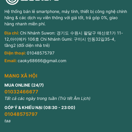
Hệ thống bán lẻ smartphone, máy tính, thiết bị công nghệ chính
hãng & các dịch vụ viễn thông với giá tốt, trả góp 0%, giao
hàng nhanh miễn phí.
Địa chỉ:
Chi Nhánh Suwon: 경기도 수원시 팔달구 매산로1가 11-
12,아이메카 106호 Chi Nhánh Gumi: 구미시 인동32길35-4,
tầng2 (đối diện nhà trẻ)
Điện thoại:
01048575797
Email:
caoky68666@gmail.com
MẠNG XÃ HỘI
MUA ONLINE (24/7)
01032466677
Tất cả các ngày trong tuần (Trừ tết Âm Lịch)
GÓP Ý & KHIẾU NẠI (08:30 - 23:00)
01048575797
taa