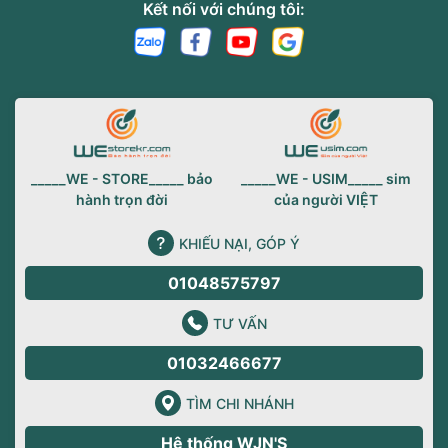
Kết nối với chúng tôi:
_____WE - STORE_____ bảo
_____WE - USIM_____ sim
hành trọn đời
của người VIỆT
KHIẾU NẠI, GÓP Ý
01048575797
TƯ VẤN
01032466677
TÌM CHI NHÁNH
Hệ thống WJN'S