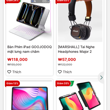
Giảm 24%
Giảm 53%
Bàn Phím iPad GOOJODOQ
[MARSHALL] Tai Nghe
mặt lưng nam châm
Headphones Major 2
r
₩118,000
₩57,000
₩155,000
₩122,000
Thích
Thích
Giảm 13%
Giảm 35%