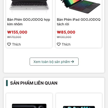
Bàn Phím GOOJODOQ hợp
Bàn Phím iPad GOOJODOQ
kim nhôm
tách rời
₩155,000
₩85,000
₩179,000
₩130,000
Thích
Thích
Xem toàn bộ sản phẩm
SẢN PHẨM LIÊN QUAN