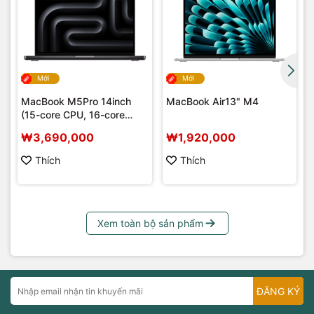
Mới
Mới
MacBook M5Pro 14inch
MacBook Air13" M4
(15-core CPU, 16-core
GPU)
₩3,690,000
₩1,920,000
Thích
Thích
Xem toàn bộ sản phẩm
ĐĂNG KÝ