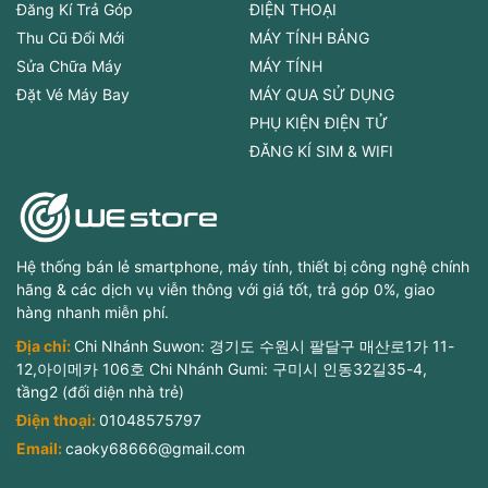
Đăng Kí Trả Góp
ĐIỆN THOẠI
Thu Cũ Đổi Mới
MÁY TÍNH BẢNG
Sửa Chữa Máy
MÁY TÍNH
Đặt Vé Máy Bay
MÁY QUA SỬ DỤNG
PHỤ KIỆN ĐIỆN TỬ
ĐĂNG KÍ SIM & WIFI
Hệ thống bán lẻ smartphone, máy tính, thiết bị công nghệ chính
hãng & các dịch vụ viễn thông với giá tốt, trả góp 0%, giao
hàng nhanh miễn phí.
Địa chỉ:
Chi Nhánh Suwon: 경기도 수원시 팔달구 매산로1가 11-
12,아이메카 106호 Chi Nhánh Gumi: 구미시 인동32길35-4,
tầng2 (đối diện nhà trẻ)
Điện thoại:
01048575797
Email:
caoky68666@gmail.com