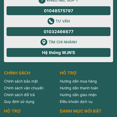
KHIẾU NẠI, GÓP Ý
01048575797
TƯ VẤN
01032466677
TÌM CHI NHÁNH
Hệ thống WJN'S
CHÍNH SÁCH
HỖ TRỢ
Chính sách bảo mật
Hướng dẫn mua hàng
Chính sách vận chuyển
Hướng dẫn thanh toán
Chính sách đổi trả
Hướng dẫn giao nhận
Quy định sử dụng
Điều khoản dịch vụ
HỖ TRỢ
DANH MỤC NỔI BẬT