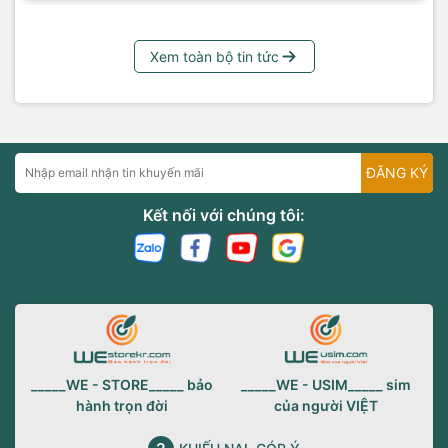
Xem toàn bộ tin tức
ĐĂNG KÝ
Kết nối với chúng tôi:
_____WE - STORE_____ bảo
_____WE - USIM_____ sim
hành trọn đời
của người VIỆT