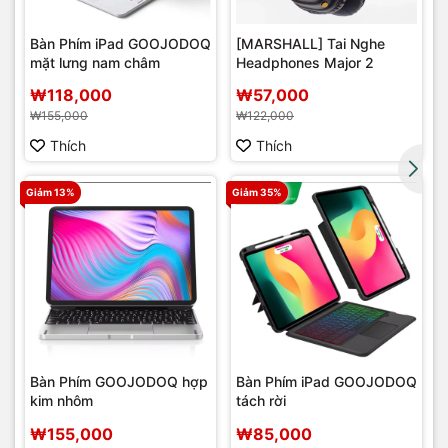
Bàn Phím iPad GOOJODOQ
[MARSHALL] Tai Nghe
mặt lưng nam châm
Headphones Major 2
r
₩118,000
₩57,000
₩155,000
₩122,000
Thích
Thích
Giảm 13%
Giảm 35%
Bàn Phím GOOJODOQ hợp
Bàn Phím iPad GOOJODOQ
kim nhôm
tách rời
₩155,000
₩85,000