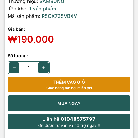
Thương hiệu:
SAMSUNG
Tồn kho:
1 sản phẩm
Mã sản phẩm:
R5CX735VBXV
Giá bán:
₩190,000
Số lượng:
THÊM VÀO GIỎ
Giao hàng tận nơi miễn phí
MUA NGAY
Liên hệ
01048575797
Để được tư vấn và hỗ trợ ngay!!!