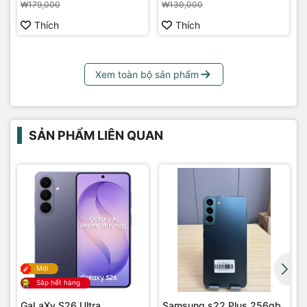
₩179,000
₩130,000
Thích
Thích
Xem toàn bộ sản phẩm
SẢN PHẨM LIÊN QUAN
Mới
Sắp hết hàng
GaLaXy S26 Ultra
Samsung s22 Plus 256gb