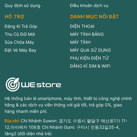
Quy định sử dụng
Điều khoản dịch vụ
HỖ TRỢ
DANH MỤC NỔI BẬT
Đăng Kí Trả Góp
ĐIỆN THOẠI
Thu Cũ Đổi Mới
MÁY TÍNH BẢNG
Sửa Chữa Máy
MÁY TÍNH
Đặt Vé Máy Bay
MÁY QUA SỬ DỤNG
PHỤ KIỆN ĐIỆN TỬ
ĐĂNG KÍ SIM & WIFI
Hệ thống bán lẻ smartphone, máy tính, thiết bị công nghệ chính
hãng & các dịch vụ viễn thông với giá tốt, trả góp 0%, giao
hàng nhanh miễn phí.
Địa chỉ:
Chi Nhánh Suwon: 경기도 수원시 팔달구 매산로1가 11-
12,아이메카 106호 Chi Nhánh Gumi: 구미시 인동32길35-4,
tầng2 (đối diện nhà trẻ)