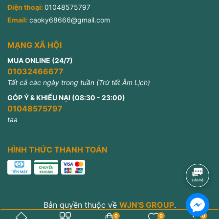
Điện thoại:
01048575797
Email:
caoky68666@gmail.com
MẠNG XÃ HỘI
MUA ONLINE (24/7)
01032466677
Tất cả các ngày trong tuần (Trừ tết Âm Lịch)
GÓP Ý & KHIẾU NẠI (08:30 - 23:00)
01048575797
taa
HÌNH THỨC THANH TOÁN
Bản quyền thuộc về
WJN'S GROUP
.
Cung cấp bởi
Sapo
0
0
0