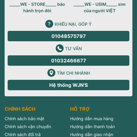
_____WE - STORE_____ bảo
_____WE - USIM_____ sim
hành trọn đời
của người VIỆT
KHIẾU NẠI, GÓP Ý
01048575797
TƯ VẤN
01032466677
TÌM CHI NHÁNH
Hệ thống WJN'S
CHÍNH SÁCH
HỖ TRỢ
Chính sách bảo mật
Hướng dẫn mua hàng
Chính sách vận chuyển
Hướng dẫn thanh toán
Chính sách đổi trả
Hướng dẫn giao nhận