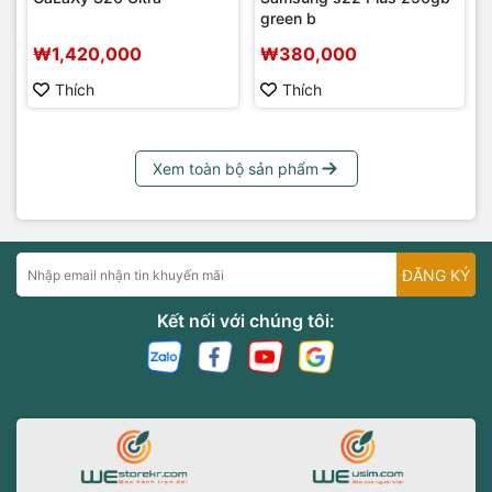
green b
₩1,420,000
₩380,000
Thích
Thích
Xem toàn bộ sản phẩm
ĐĂNG KÝ
Kết nối với chúng tôi: