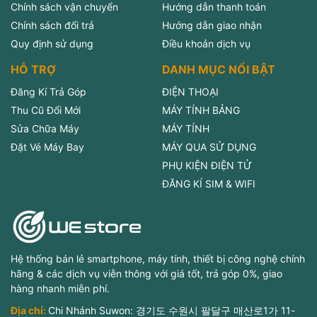
Chính sách vận chuyển
Hướng dẫn thanh toán
Chính sách đổi trả
Hướng dẫn giao nhận
Quy định sử dụng
Điều khoản dịch vụ
HỖ TRỢ
DANH MỤC NỔI BẬT
Đăng Kí Trả Góp
ĐIỆN THOẠI
Thu Cũ Đổi Mới
MÁY TÍNH BẢNG
Sửa Chữa Máy
MÁY TÍNH
Đặt Vé Máy Bay
MÁY QUA SỬ DỤNG
PHỤ KIỆN ĐIỆN TỬ
ĐĂNG KÍ SIM & WIFI
Hệ thống bán lẻ smartphone, máy tính, thiết bị công nghệ chính
hãng & các dịch vụ viễn thông với giá tốt, trả góp 0%, giao
hàng nhanh miễn phí.
Địa chỉ:
Chi Nhánh Suwon: 경기도 수원시 팔달구 매산로1가 11-