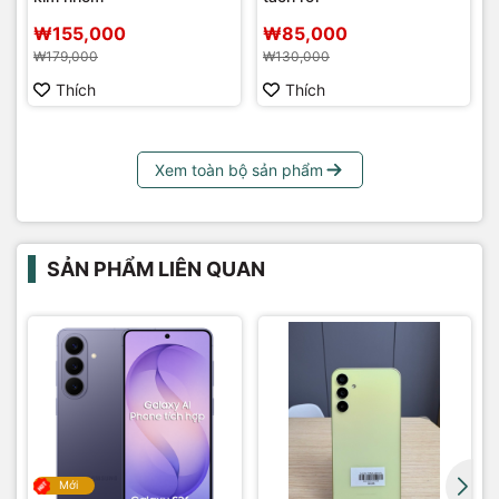
₩155,000
₩85,000
₩179,000
₩130,000
Thích
Thích
Xem toàn bộ sản phẩm
SẢN PHẨM LIÊN QUAN
Mới