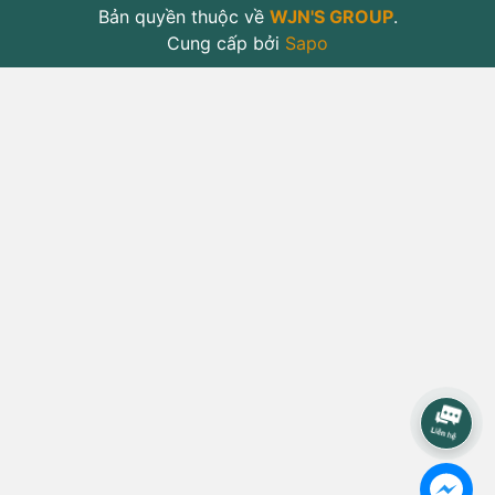
Bản quyền thuộc về
WJN'S GROUP
.
Cung cấp bởi
Sapo