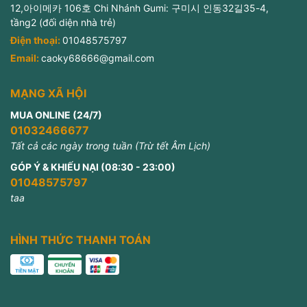
12,아이메카 106호 Chi Nhánh Gumi: 구미시 인동32길35-4,
tầng2 (đối diện nhà trẻ)
Điện thoại:
01048575797
Email:
caoky68666@gmail.com
MẠNG XÃ HỘI
MUA ONLINE (24/7)
01032466677
Tất cả các ngày trong tuần (Trừ tết Âm Lịch)
GÓP Ý & KHIẾU NẠI (08:30 - 23:00)
01048575797
taa
HÌNH THỨC THANH TOÁN