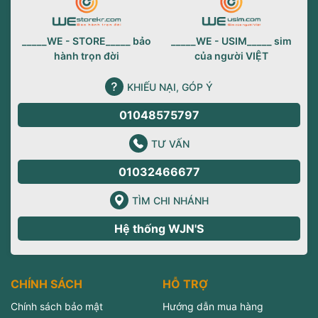
_____WE - STORE_____ bảo
_____WE - USIM_____ sim
hành trọn đời
của người VIỆT
KHIẾU NẠI, GÓP Ý
01048575797
TƯ VẤN
01032466677
TÌM CHI NHÁNH
Hệ thống WJN'S
CHÍNH SÁCH
HỖ TRỢ
Chính sách bảo mật
Hướng dẫn mua hàng