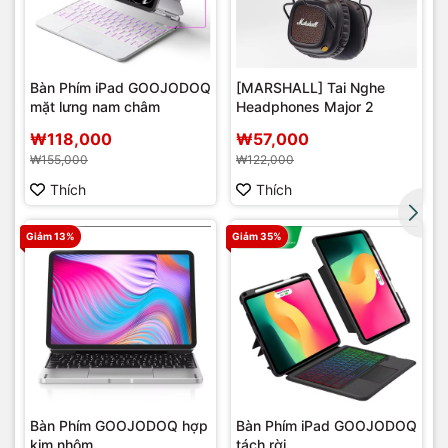
Bàn Phím iPad GOOJODOQ
[MARSHALL] Tai Nghe
mặt lưng nam châm
Headphones Major 2
r
₩118,000
₩57,000
₩155,000
₩122,000
Thích
Thích
Giảm 13%
Giảm 35%
Bàn Phím GOOJODOQ hợp
Bàn Phím iPad GOOJODOQ
kim nhôm
tách rời