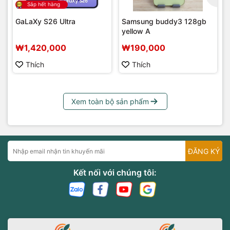
Sắp hết hàng
GaLaXy S26 Ultra
Samsung buddy3 128gb
yellow A
₩1,420,000
₩190,000
Thích
Thích
Xem toàn bộ sản phẩm
ĐĂNG KÝ
Kết nối với chúng tôi: