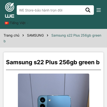
Thông số kỹ thuật
s22+ 256gb green b
Tiếng Việt
Trang chủ
SAMSUNG
Samsung s22 Plus 256gb green
b
Samsung s22 Plus 256gb green b