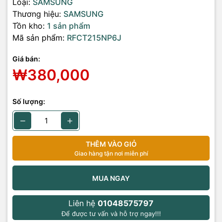
Loại:
SAMSUNG
Thương hiệu:
SAMSUNG
Tồn kho:
1 sản phẩm
Mã sản phẩm:
RFCT215NP6J
Giá bán:
₩380,000
Số lượng:
THÊM VÀO GIỎ
Giao hàng tận nơi miễn phí
MUA NGAY
Liên hệ
01048575797
Để được tư vấn và hỗ trợ ngay!!!