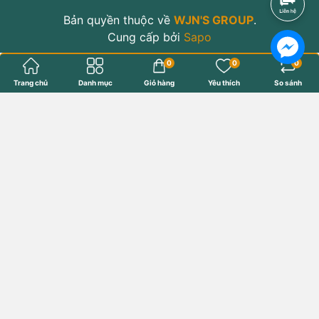
Bản quyền thuộc về
WJN'S GROUP
.
Cung cấp bởi
Sapo
0
0
0
Trang chủ
Danh mục
Giỏ hàng
Yêu thích
So sánh