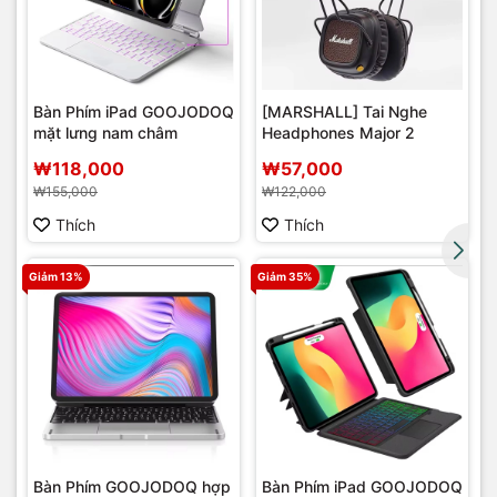
Bàn Phím iPad GOOJODOQ
[MARSHALL] Tai Nghe
mặt lưng nam châm
Headphones Major 2
r
₩118,000
₩57,000
₩155,000
₩122,000
Thích
Thích
Giảm 13%
Giảm 35%
Bàn Phím GOOJODOQ hợp
Bàn Phím iPad GOOJODOQ