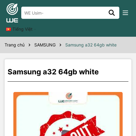
Thông số kỹ thuật
a32 64gb white A
Tiếng Việt
Trang chủ
SAMSUNG
Samsung a32 64gb white
Samsung a32 64gb white