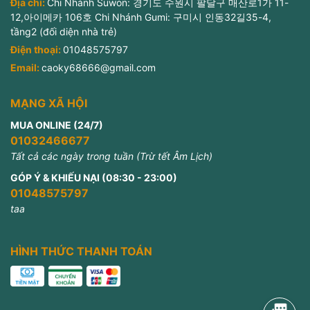
Địa chỉ:
Chi Nhánh Suwon: 경기도 수원시 팔달구 매산로1가 11-
12,아이메카 106호 Chi Nhánh Gumi: 구미시 인동32길35-4,
tầng2 (đối diện nhà trẻ)
Điện thoại:
01048575797
Email:
caoky68666@gmail.com
MẠNG XÃ HỘI
MUA ONLINE (24/7)
01032466677
Tất cả các ngày trong tuần (Trừ tết Âm Lịch)
GÓP Ý & KHIẾU NẠI (08:30 - 23:00)
01048575797
taa
HÌNH THỨC THANH TOÁN