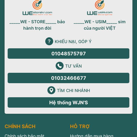
_____WE - STORE_____ bảo
_____WE - USIM_____ sim
hành trọn đời
của người VIỆT
KHIẾU NẠI, GÓP Ý
01048575797
TƯ VẤN
01032466677
TÌM CHI NHÁNH
Hệ thống WJN'S
CHÍNH SÁCH
HỖ TRỢ
Chính sách bảo mật
Hướng dẫn mua hàng