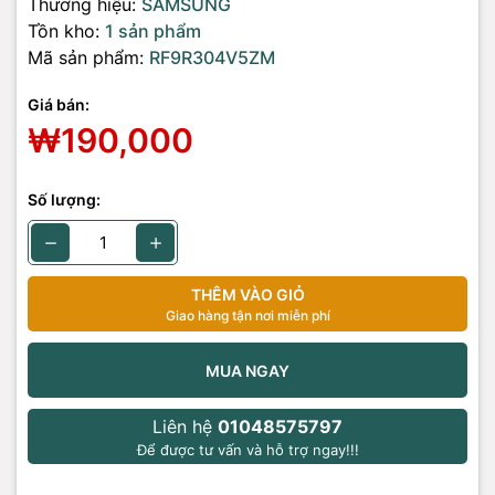
Thương hiệu:
SAMSUNG
Tồn kho:
1 sản phẩm
Mã sản phẩm:
RF9R304V5ZM
Giá bán:
₩190,000
Số lượng:
THÊM VÀO GIỎ
Giao hàng tận nơi miễn phí
MUA NGAY
Liên hệ
01048575797
Để được tư vấn và hỗ trợ ngay!!!