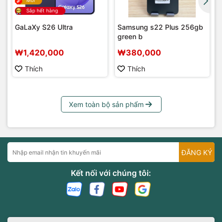
Mới
Sắp hết hàng
GaLaXy S26 Ultra
Samsung s22 Plus 256gb
green b
₩1,420,000
₩380,000
Thích
Thích
Xem toàn bộ sản phẩm
ĐĂNG KÝ
Kết nối với chúng tôi: