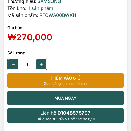
Thương hiệu:
SAMSUNG
Tồn kho:
1 sản phẩm
Mã sản phẩm:
RFCWA00BWXN
Giá bán:
₩270,000
Số lượng:
THÊM VÀO GIỎ
Giao hàng tận nơi miễn phí
MUA NGAY
Liên hệ
01048575797
Để được tư vấn và hỗ trợ ngay!!!