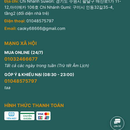
Địa chỉ:
Chi Nhánh Suwon: 경기도 수원시 팔달구 매산로1가 11-
12,아이메카 106호 Chi Nhánh Gumi: 구미시 인동32길35-4,
tầng2 (đối diện nhà trẻ)
Điện thoại:
01048575797
Email:
caoky68666@gmail.com
MẠNG XÃ HỘI
MUA ONLINE (24/7)
01032466677
Tất cả các ngày trong tuần (Trừ tết Âm Lịch)
GÓP Ý & KHIẾU NẠI (08:30 - 23:00)
01048575797
taa
HÌNH THỨC THANH TOÁN