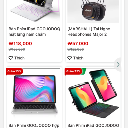
Bàn Phím iPad GOOJODOQ
[MARSHALL] Tai Nghe
mặt lưng nam châm
Headphones Major 2
r
₩118,000
₩57,000
₩155,000
₩122,000
Thích
Thích
Giảm 13%
Giảm 35%
Bàn Phím GOOJODOQ hợp
Bàn Phím iPad GOOJODOQ