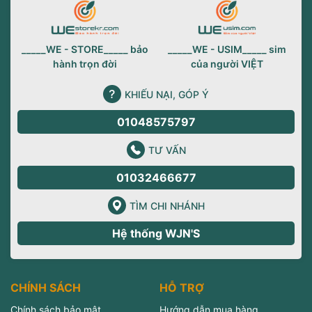
_____WE - STORE_____ bảo
_____WE - USIM_____ sim
hành trọn đời
của người VIỆT
KHIẾU NẠI, GÓP Ý
01048575797
TƯ VẤN
01032466677
TÌM CHI NHÁNH
Hệ thống WJN'S
CHÍNH SÁCH
HỖ TRỢ
Chính sách bảo mật
Hướng dẫn mua hàng